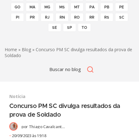
GO
MA
MG
MS
MT
PA
PB
PE
PI
PR
RJ
RN
RO
RR
RS
SC
SE
SP
TO
Home
»
Blog
» Concurso PM SC divulga resultados da prova de
Soldado
Notícia
Concurso PM SC divulga resultados da
prova de Soldado
por
Thiago Cavalcante Gomes
20/09/2023 às 19:18