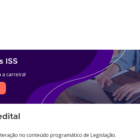
s ISS
a carreira!
dital
lteração no conteúdo programático de Legislação.