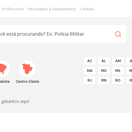
Professores
Resultados e Depoimentos
Contato
AC
AL
AM
A
MA
MG
MS
M
RJ
RN
RO
R
deste
Centro-Oeste
gabaritos aqui!