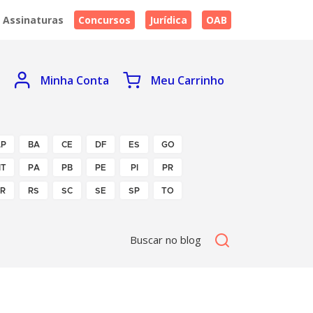
Assinaturas
Concursos
Jurídica
OAB
Minha Conta
Meu Carrinho
P
BA
CE
DF
ES
GO
T
PA
PB
PE
PI
PR
R
RS
SC
SE
SP
TO