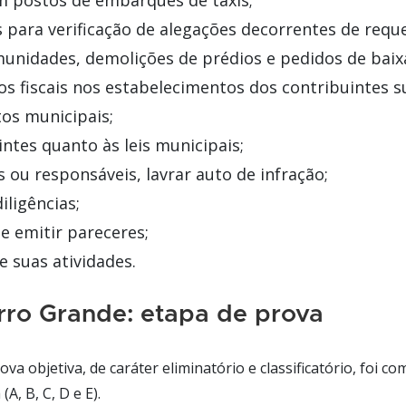
m postos de embarques de táxis;
s para verificação de alegações decorrentes de req
imunidades, demolições de prédios e pedidos de baixa
s fiscais nos estabelecimentos dos contribuintes s
os municipais;
intes quanto às leis municipais;
 ou responsáveis, lavrar auto de infração;
iligências;
e emitir pareceres;
e suas atividades.
rro Grande: etapa de prova
rova objetiva, de caráter eliminatório e classificatório, foi c
A, B, C, D e E).