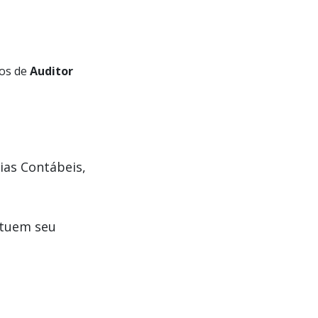
gos de
Auditor
ias Contábeis,
ituem seu