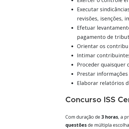
Exercer o controle e
Executar sindicância
revisões, isenções, 
Efetuar levantamento
pagamento de tribut
Orientar os contribu
Intimar contribuintes
Proceder quaisquer d
Prestar informações 
Elaborar relatórios d
Concurso ISS Ce
Com duração de
3 horas
, a p
questões
de múltipla escolha (