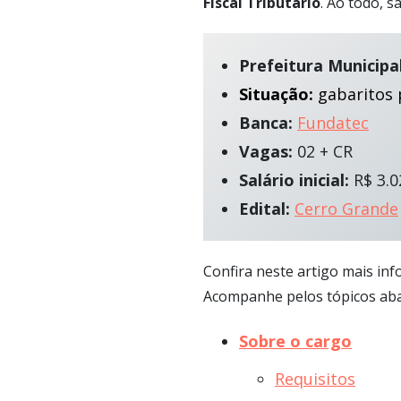
Fiscal Tributário
. Ao todo, 
Prefeitura Municipa
Situação:
gabaritos 
Banca:
Fundatec
Vagas:
02 + CR
Salário inicial:
R$ 3.0
Edital:
Cerro Grande
Confira neste artigo mais inf
Acompanhe pelos tópicos aba
Sobre o cargo
Requisitos