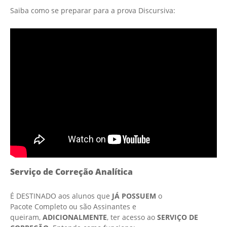
Saiba como se preparar para a prova Discursiva:
Serviço de Correção Analítica
É DESTINADO aos alunos que
JÁ POSSUEM
o
Pacote Completo ou são Assinantes e
queiram,
ADICIONALMENTE
, ter acesso ao
SERVIÇO DE