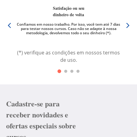
Satisfação ou seu
dinheiro de volta
er qual
Confiamos em nosso trabalho. Por isso, você tem até 7 dias
Não há
os são
para testar nossos cursos. Caso não se adapte à nossa
videoa
metodologia, devolvemos todo o seu dinheiro (*).
(*) verifique as condições em nossos termos
de uso.
Cadastre-se para
receber novidades e
ofertas especiais sobre
cursos.