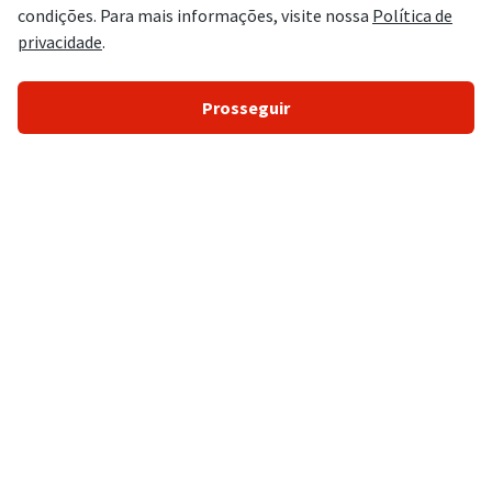
Concursos Abertos
Concursos 2026
Concursos Legislativos
Concursos Policiais
Concursos Administrativos
Concursos Controle/Gestão
Concursos Agências Reguladoras
Concursos Conselhos de Classe
Concursos Tribunais
Concursos Educação
Concursos Saúde
Concursos Prefeituras
Concursos Bancários/Financeiros
Concursos Fiscais
Fale Conosco
Estratégia Concursos S/A