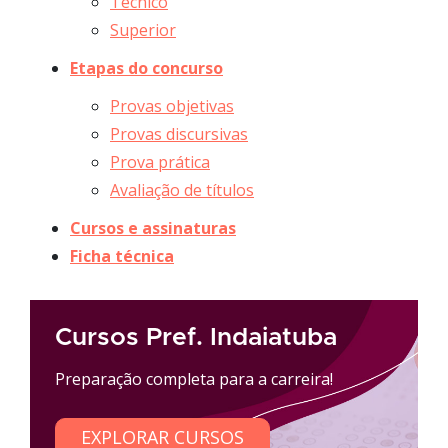
Técnico
Superior
Etapas do concurso
Provas objetivas
Provas discursivas
Prova prática
Avaliação de títulos
Cursos e assinaturas
Ficha técnica
Cursos Pref. Indaiatuba
Preparação completa para a carreira!
EXPLORAR CURSOS