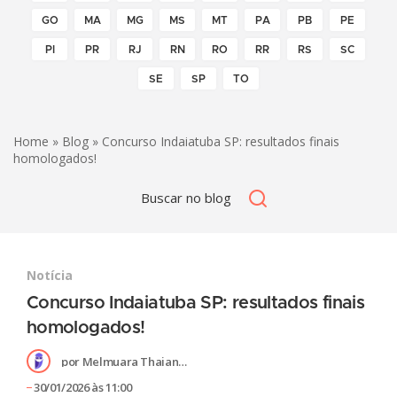
GO
MA
MG
MS
MT
PA
PB
PE
PI
PR
RJ
RN
RO
RR
RS
SC
SE
SP
TO
Home
»
Blog
» Concurso Indaiatuba SP: resultados finais
homologados!
Notícia
Concurso Indaiatuba SP: resultados finais
homologados!
por
Melmuara Thaiane Donegá Cândido
30/01/2026 às 11:00