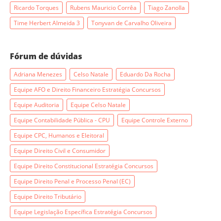
Ricardo Torques
Rubens Mauricio Corrêa
Tiago Zanolla
Time Herbert Almeida 3
Tonyvan de Carvalho Oliveira
Fórum de dúvidas
Adriana Menezes
Celso Natale
Eduardo Da Rocha
Equipe AFO e Direito Financeiro Estratégia Concursos
Equipe Auditoria
Equipe Celso Natale
Equipe Contabilidade Pública - CPU
Equipe Controle Externo
Equipe CPC, Humanos e Eleitoral
Equipe Direito Civil e Consumidor
Equipe Direito Constitucional Estratégia Concursos
Equipe Direito Penal e Processo Penal (EC)
Equipe Direito Tributário
Equipe Legislação Específica Estratégia Concursos