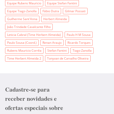
Equipe Rubens Mauricio
Equipe Stefan Fantini
Equipe Tiago Zanolla
Fábio Dutra
Gilmar Possati
Guilherme Sant'Anna
Herbert Almeida
João Trindade Cavalcante Filho
Leticia Cabral (Time Herbert Almeida)
Paulo H M Sousa
Paulo Sousa (Coord.)
Renan Araujo
Ricardo Torques
Rubens Mauricio Corrêa
Stefan Fantini
Tiago Zanolla
Time Herbert Almeida 2
Tonyvan de Carvalho Oliveira
Cadastre-se para
receber novidades e
ofertas especiais sobre