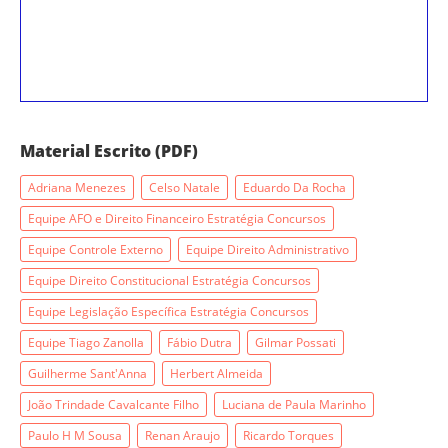
Material Escrito (PDF)
Adriana Menezes
Celso Natale
Eduardo Da Rocha
Equipe AFO e Direito Financeiro Estratégia Concursos
Equipe Controle Externo
Equipe Direito Administrativo
Equipe Direito Constitucional Estratégia Concursos
Equipe Legislação Específica Estratégia Concursos
Equipe Tiago Zanolla
Fábio Dutra
Gilmar Possati
Guilherme Sant'Anna
Herbert Almeida
João Trindade Cavalcante Filho
Luciana de Paula Marinho
Paulo H M Sousa
Renan Araujo
Ricardo Torques