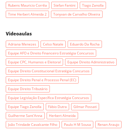
Rubens Mauricio Corrêa
Stefan Fantini
Tiago Zanolla
Time Herbert Almeida 2
Tonyvan de Carvalho Oliveira
Videoaulas
Adriana Menezes
Celso Natale
Eduardo Da Rocha
Equipe AFO e Direito Financeiro Estratégia Concursos
Equipe CPC, Humanos e Eleitoral
Equipe Direito Administrativo
Equipe Direito Constitucional Estratégia Concursos
Equipe Direito Penal e Processo Penal (EC)
Equipe Direito Tributário
Equipe Legislação Específica Estratégia Concursos
Equipe Tiago Zanolla
Fábio Dutra
Gilmar Possati
Guilherme Sant'Anna
Herbert Almeida
João Trindade Cavalcante Filho
Paulo H M Sousa
Renan Araujo