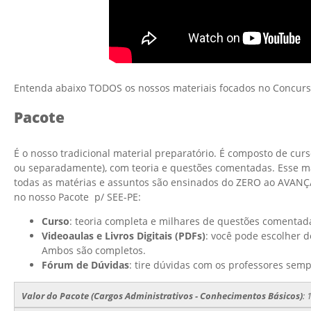
Entenda abaixo TODOS os nossos materiais focados no Concurs
Pacote
É o nosso tradicional material preparatório. É composto de cu
ou separadamente), com teoria e questões comentadas. Esse mate
todas as matérias e assuntos são ensinados do ZERO ao AVANÇ
no nosso Pacote p/ SEE-PE:
Curso
: teoria completa e milhares de questões comentada
Videoaulas e Livros Digitais (PDFs)
: você pode escolher d
Ambos são completos.
Fórum de Dúvidas
: tire dúvidas com os professores semp
Valor do Pacote (Cargos Administrativos - Conhecimentos Básicos)
: