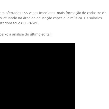
oram ofertadas 155 vagas imediatas, mais formação de cadastro de
ão, atuando na área de educação especial e música. Os salários
nizadora foi o CEBRASPE.
aixo a análise do último edital: