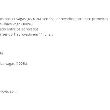
s nas 11 vagas (
45,45%
), sendo 5 aprovados entre os 6 primeiros.
 única vaga (
100%
).
cado entre os aprovados.
), sendo 1 aprovado em 1° lugar.
%
).
ca vagas (
100%
).
rovação. ;)