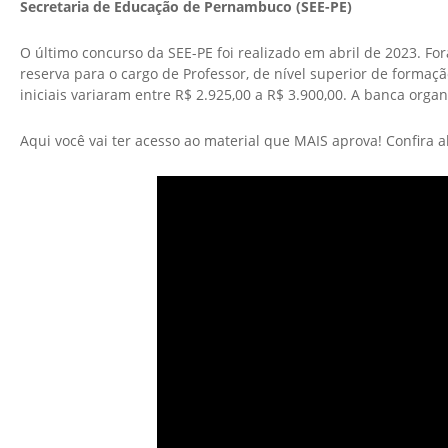
Secretaria de Educação de Pernambuco (SEE-PE)
O último concurso da SEE-PE foi realizado em abril de 2023. F
reserva para o cargo de Professor, de nível superior de formaç
iniciais variaram entre R$ 2.925,00 a R$ 3.900,00. A banca orga
Aqui você vai ter acesso ao material que MAIS aprova! Confira ab