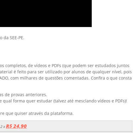
o da SEE-PE.
rsos completos, de vídeos e PDFs (que podem ser estudados juntos
rial é feito para ser utilizado por alunos de qualquer nível, pois
ADO, com milhares de questões comentadas. Confira o que consta
s de provas anteriores.
e qual forma quer estudar (talvez até mesclando vídeos e PDFs)!
re que quiser através da plataforma.
R$ 24,90
12 x