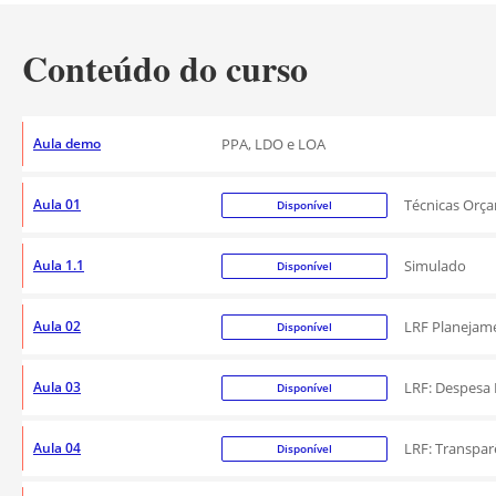
Conteúdo do curso
Aula demo
PPA, LDO e LOA
Aula 01
Técnicas Orç
Disponível
Aula 1.1
Simulado
Disponível
Aula 02
LRF Planejam
Disponível
Aula 03
LRF: Despesa 
Disponível
Aula 04
LRF: Transparê
Disponível