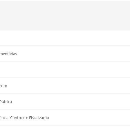
amentárias
ento
Pública
ncia, Controle e Fiscalização