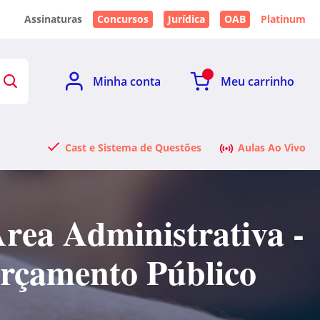
Assinaturas
Concursos
Jurídica
OAB
Platinum
Minha conta
Meu carrinho
Cast e Sistema de Questões
Aulas Ao Vivo
rea Administrativa -
Orçamento Público