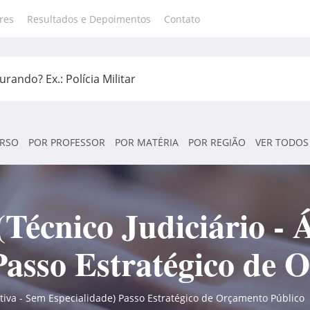
res
Resultados e Depoimentos
Contato
RSO
POR PROFESSOR
POR MATÉRIA
POR REGIÃO
VER TODOS
écnico Judiciário - Á
Passo Estratégico de 
ativa - Sem Especialidade) Passo Estratégico de Orçamento Público