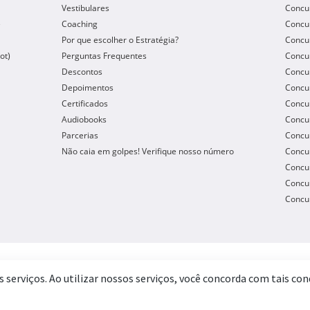
Vestibulares
Concu
e
Coaching
Concur
Por que escolher o Estratégia?
Concur
ot)
Perguntas Frequentes
Concur
Descontos
Concu
Depoimentos
Concu
Certificados
Concu
Audiobooks
Concur
Parcerias
Concu
Não caia em golpes! Verifique nosso número
Concu
Concur
Concur
Concur