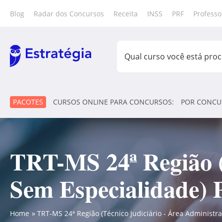
Blog
Radar dos Concursos
Receita
INSS
PRF
Professo
PACOTES
CURSOS ONLINE PARA CONCURSOS:
POR CONCU
TRT-MS 24ª Região (T
Sem Especialidade) 
Home
TRT-MS 24ª Região (Técnico Judiciário - Área Administr