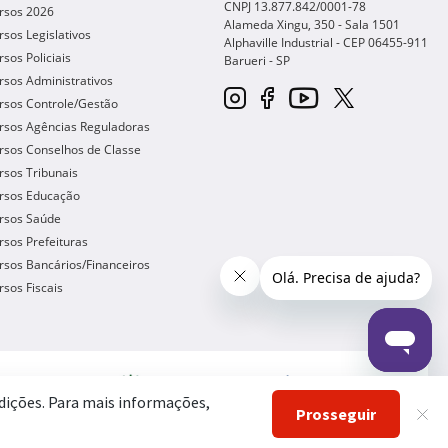
CNPJ 13.877.842/0001-78
rsos 2026
Alameda Xingu, 350 - Sala 1501
sos Legislativos
Alphaville Industrial - CEP
06455-911
sos Policiais
Barueri
-
SP
sos Administrativos
rsos Controle/Gestão
rsos Agências Reguladoras
rsos Conselhos de Classe
sos Tribunais
rsos Educação
rsos Saúde
sos Prefeituras
sos Bancários/Financeiros
sos Fiscais