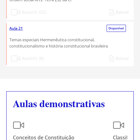
Assistir (22)
Baixar
Aula 21
Disponível
Temas especiais Hermenêutica constitucional,
constitucionalismo e história constitucional brasileira
Assistir (8)
Baixar
Aulas demonstrativas
Conceitos de Constituição
Classificaç