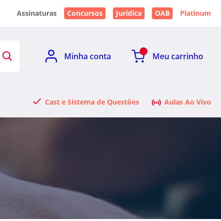
Assinaturas
Concursos
Jurídica
OAB
Platinum
Minha conta
Meu carrinho
Cast e Sistema de Questões
Aulas Ao Vivo