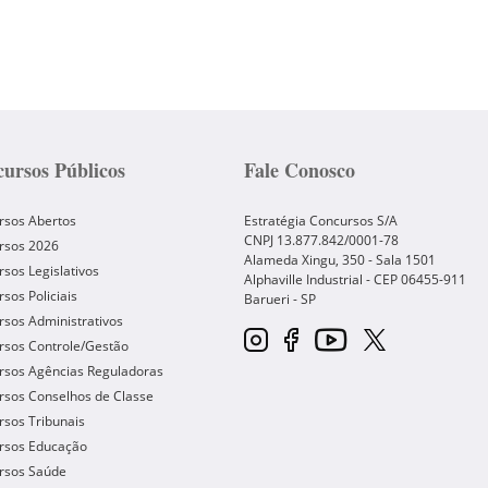
ursos Públicos
Fale Conosco
rsos Abertos
Estratégia Concursos S/A
CNPJ 13.877.842/0001-78
rsos 2026
Alameda Xingu, 350 - Sala 1501
sos Legislativos
Alphaville Industrial - CEP
06455-911
sos Policiais
Barueri
-
SP
sos Administrativos
rsos Controle/Gestão
rsos Agências Reguladoras
rsos Conselhos de Classe
sos Tribunais
rsos Educação
rsos Saúde