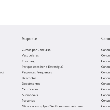
Suporte
Conc
Cursos por Concurso
Concu
Vestibulares
Concu
e
Coaching
Concur
Por que escolher o Estratégia?
Concur
ot)
Perguntas Frequentes
Concur
Descontos
Concu
Depoimentos
Concu
Certificados
Concu
Audiobooks
Concur
Parcerias
Concu
Não caia em golpes! Verifique nosso número
Concu