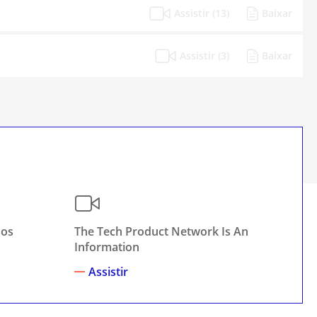
Assistir (13)
Baixar
Assistir (3)
Baixar
sos
The Tech Product Network Is An
Au
Information
Assistir