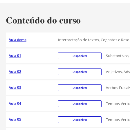
Conteúdo do curso
Aula demo
Interpretação de textos, Cognatos e Reso
Aula 01
Substantivos,
Disponível
Aula 02
Adjetivos, Ad
Disponível
Aula 03
Verbos Frasai
Disponível
Aula 04
Tempos Verbai
Disponível
Aula 05
Tempos Verbai
Disponível