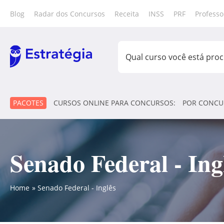
Blog
Radar dos Concursos
Receita
INSS
PRF
Professo
PACOTES
CURSOS ONLINE PARA CONCURSOS:
POR CONCU
Senado Federal - Ing
Home
Senado Federal - Inglês