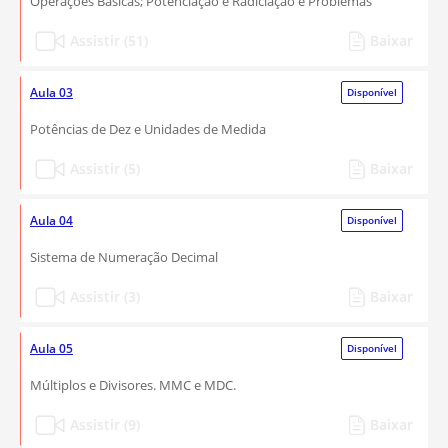
Operações Básicas; Potenciação e Radiciação e Problemas
Assistir (51)
Baixar
Aula 03
Disponível
Potências de Dez e Unidades de Medida
Assistir (5)
Baixar
Aula 04
Disponível
Sistema de Numeração Decimal
Assistir (3)
Baixar
Aula 05
Disponível
Múltiplos e Divisores. MMC e MDC.
Assistir (9)
Baixar