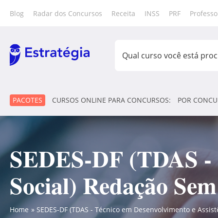
Blog
Radar dos Concursos
Receita
INSS
PRF
Professo
PACOTES
CURSOS ONLINE PARA CONCURSOS:
POR CONCU
SEDES-DF (TDAS - T
Social) Redação Sem 
Home
SEDES-DF (TDAS - Técnico em Desenvolvimento e Assistê