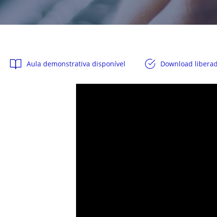
Aula demonstrativa disponível
Download libera