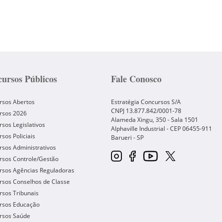
ursos Públicos
Fale Conosco
rsos Abertos
Estratégia Concursos S/A
CNPJ 13.877.842/0001-78
rsos 2026
Alameda Xingu, 350 - Sala 1501
sos Legislativos
Alphaville Industrial - CEP
06455-911
sos Policiais
Barueri
-
SP
sos Administrativos
rsos Controle/Gestão
rsos Agências Reguladoras
rsos Conselhos de Classe
sos Tribunais
rsos Educação
rsos Saúde