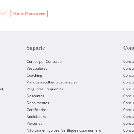
to 2
Marcio Damasceno
Suporte
Conc
Cursos por Concurso
Concu
Vestibulares
Concu
e
Coaching
Concur
Por que escolher o Estratégia?
Concur
ot)
Perguntas Frequentes
Concur
Descontos
Concu
Depoimentos
Concu
Certificados
Concu
Audiobooks
Concur
Parcerias
Concu
Não caia em golpes! Verifique nosso número
Concu