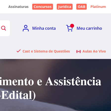
Assinaturas
Concursos
Jurídica
OAB
Platinum
Minha conta
Meu carrinho
Cast e Sistema de Questões
Aulas Ao Vivo
mento e Assistência
Edital)