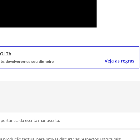
VOLTA
Veja as regras
, nós devolveremos seu dinheiro
mportância da escrita manuscrita.
a produção textual para provas discursivas (Aspectos Estruturais).