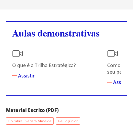
Aulas demonstrativas
O que é a Trilha Estratégica?
Como escol
seu perfil?
Assistir
Assistir
Material Escrito (PDF)
Coimbra Evarista Almeida
Paulo Júnior