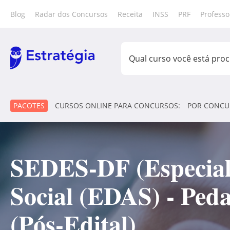
Blog
Radar dos Concursos
Receita
INSS
PRF
Professo
PACOTES
CURSOS ONLINE PARA CONCURSOS:
POR CONCU
SEDES-DF (Especiali
Social (EDAS) - Peda
(Pós-Edital)