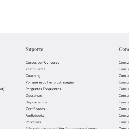
Suporte
Conc
Cursos por Concurso
Concu
Vestibulares
Concu
e
Coaching
Concur
Por que escolher o Estratégia?
Concur
ot)
Perguntas Frequentes
Concur
Descontos
Concu
Depoimentos
Concu
Certificados
Concu
Audiobooks
Concur
Parcerias
Concu
Não caia em golpes! Verifique nosso número
Concu