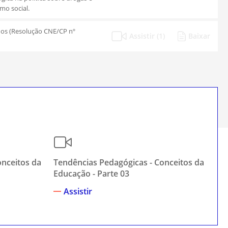
mo social.
nos (Resolução CNE/CP nº
Assistir (1)
Baixar
onceitos da
Tendências Pedagógicas - Conceitos da
Pe
Educação - Parte 03
Assistir