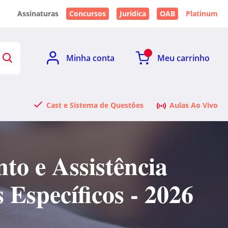
Assinaturas
Concursos
Jurídica
OAB
Platinum
Minha conta
Meu carrinho
Cast e Sistema de Questões
Aulas Ao Vivo
to e Assistência
Específicos - 2026