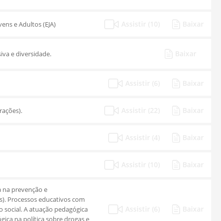
Assistir (10)
Baixar
ens e Adultos (EJA)
Baixar
va e diversidade.
Assistir (6)
Baixar
Assistir (22)
Baixar
rações).
Assistir (4)
Baixar
Assistir (10)
Baixar
a na prevenção e
os). Processos educativos com
Assistir (6)
Baixar
ão social. A atuação pedagógica
ica na política sobre drogas e