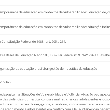
emporâneos da educação em contextos de vulnerabilidade: Educação de Jov
emporâneos da educação em contextos de vulnerabilidade: educação inclusi
Constituição Federal de 1988 - art. 205 a 214.
zes e Bases da Educação Nacional (LDB – Lei Federal nº 9.394/1996 e suas alte
organização da educação brasileira; gestão democrática da educação
no SUAS
edagógica nas Situações de Vulnerabilidade e Violência: Atuação pedagógic
 das violências (doméstica, contra a mulher, crianças, adolescentes e idos
ivíduos em situações de negligência, abandono, institucionalização e exclus
de atendimento a adolescentes em conflito com a lei. A intervenção pedagóg