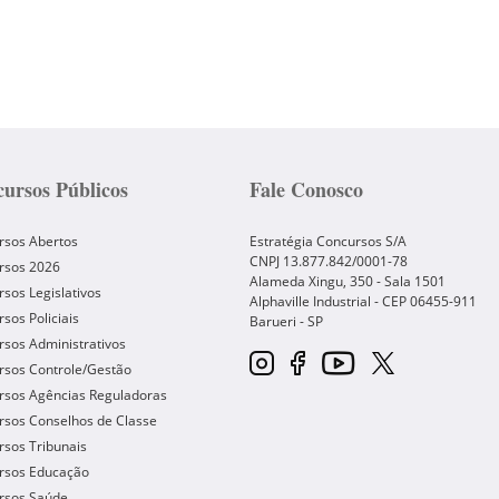
ursos Públicos
Fale Conosco
rsos Abertos
Estratégia Concursos S/A
CNPJ 13.877.842/0001-78
rsos 2026
Alameda Xingu, 350 - Sala 1501
sos Legislativos
Alphaville Industrial - CEP
06455-911
sos Policiais
Barueri
-
SP
sos Administrativos
rsos Controle/Gestão
rsos Agências Reguladoras
rsos Conselhos de Classe
sos Tribunais
rsos Educação
rsos Saúde