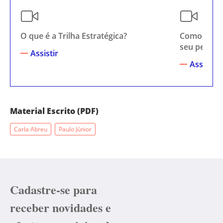
O que é a Trilha Estratégica?
Como escol
seu perfil?
Assistir
Assistir
Material Escrito (PDF)
Carla Abreu
Paulo Júnior
Cadastre-se para
receber novidades e