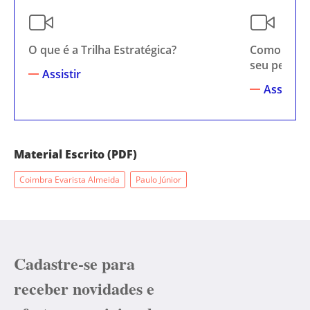
O que é a Trilha Estratégica?
Como escol
seu perfil?
Assistir
Assistir
Material Escrito (PDF)
Coimbra Evarista Almeida
Paulo Júnior
Cadastre-se para
receber novidades e