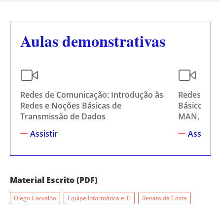
Aulas demonstrativas
Redes de Comunicação: Introdução às
Redes de C
Redes e Noções Básicas de
Básicos - P
Transmissão de Dados
MAN, WAN,
Assistir
Assistir
Material Escrito (PDF)
Diego Carvalho
Equipe Informática e TI
Renato da Costa