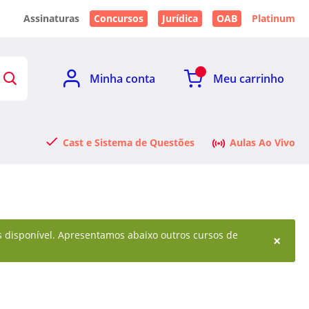
Assinaturas
Concursos
Jurídica
OAB
Platinum
Minha conta
Meu carrinho
Cast e Sistema de Questões
Aulas Ao Vivo
is disponível. Apresentamos abaixo outros cursos de
×