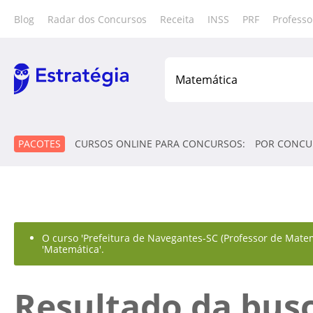
Blog
Radar dos Concursos
Receita
INSS
PRF
Professo
PACOTES
CURSOS ONLINE PARA CONCURSOS:
POR CONCU
O curso 'Prefeitura de Navegantes-SC (Professor de Matem
'Matemática'.
Resultado da bus