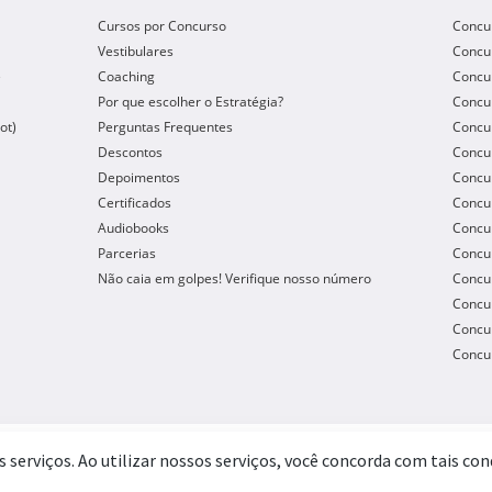
Cursos por Concurso
Concu
Vestibulares
Concu
e
Coaching
Concur
Por que escolher o Estratégia?
Concur
ot)
Perguntas Frequentes
Concur
Descontos
Concu
Depoimentos
Concu
Certificados
Concu
Audiobooks
Concur
Parcerias
Concu
Não caia em golpes! Verifique nosso número
Concu
Concur
Concur
Concur