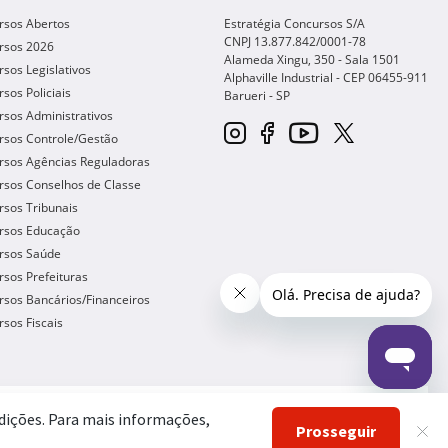
rsos Abertos
Estratégia Concursos S/A
CNPJ 13.877.842/0001-78
rsos 2026
Alameda Xingu, 350 - Sala 1501
sos Legislativos
Alphaville Industrial - CEP
06455-911
sos Policiais
Barueri
-
SP
sos Administrativos
rsos Controle/Gestão
rsos Agências Reguladoras
rsos Conselhos de Classe
sos Tribunais
rsos Educação
rsos Saúde
sos Prefeituras
sos Bancários/Financeiros
sos Fiscais