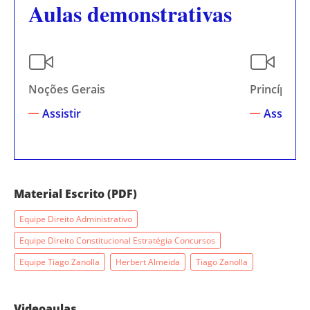
Aulas demonstrativas
Noções Gerais
Princípios 
Assistir
Assistir
Material Escrito (PDF)
Equipe Direito Administrativo
Equipe Direito Constitucional Estratégia Concursos
Equipe Tiago Zanolla
Herbert Almeida
Tiago Zanolla
Videoaulas