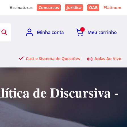
Assinaturas
Concursos
Jurídica
OAB
Platinum
Minha conta
Meu carrinho
Cast e Sistema de Questões
Aulas Ao Vivo
ítica de Discursiva -