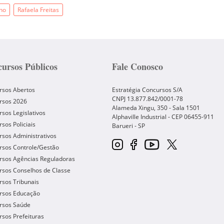
no
Rafaela Freitas
ursos Públicos
Fale Conosco
rsos Abertos
Estratégia Concursos S/A
CNPJ 13.877.842/0001-78
rsos 2026
Alameda Xingu, 350 - Sala 1501
sos Legislativos
Alphaville Industrial - CEP
06455-911
sos Policiais
Barueri
-
SP
sos Administrativos
rsos Controle/Gestão
rsos Agências Reguladoras
rsos Conselhos de Classe
sos Tribunais
rsos Educação
rsos Saúde
sos Prefeituras