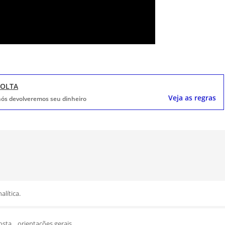
VOLTA
Veja as regras
, nós devolveremos seu dinheiro
lítica.
sta... orientações gerais