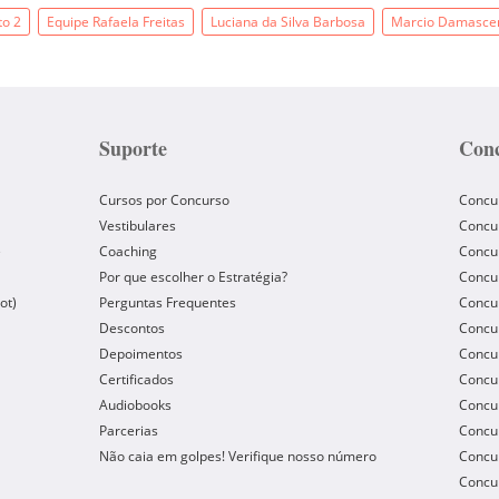
to 2
Equipe Rafaela Freitas
Luciana da Silva Barbosa
Marcio Damasce
Suporte
Conc
Cursos por Concurso
Concu
Vestibulares
Concu
e
Coaching
Concur
Por que escolher o Estratégia?
Concur
ot)
Perguntas Frequentes
Concur
Descontos
Concu
Depoimentos
Concu
Certificados
Concu
Audiobooks
Concur
Parcerias
Concu
Não caia em golpes! Verifique nosso número
Concu
Concur