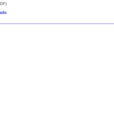
DF)
cado