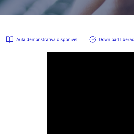
Aula demonstrativa disponível
Download libera