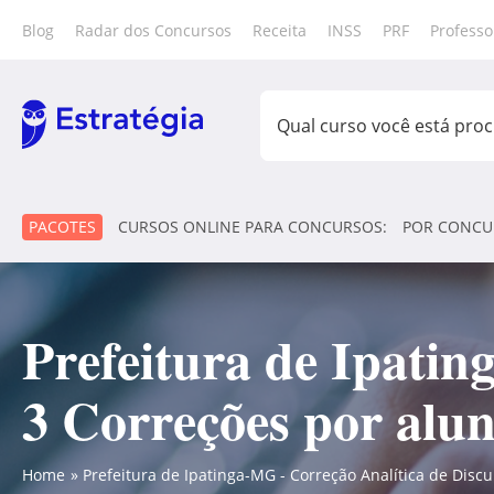
Blog
Radar dos Concursos
Receita
INSS
PRF
Professo
PACOTES
CURSOS ONLINE PARA CONCURSOS:
POR CONCU
Prefeitura de Ipatin
3 Correções por alun
Home
Prefeitura de Ipatinga-MG - Correção Analítica de Discur