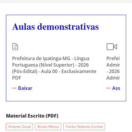
Aulas demonstrativas
Prefeitura de Ipatinga-MG - Língua
Prefeitura 
Portuguesa (Nível Superior) - 2026
Administraç
(Pós-Edital) - Aula 00 - Exclusivamente
- 2026 (Pós-
PDF
Administra
Baixar
Assistir
Material Escrito (PDF)
Antonio Daud
Bruna Klassa
Carlos Roberto Correa