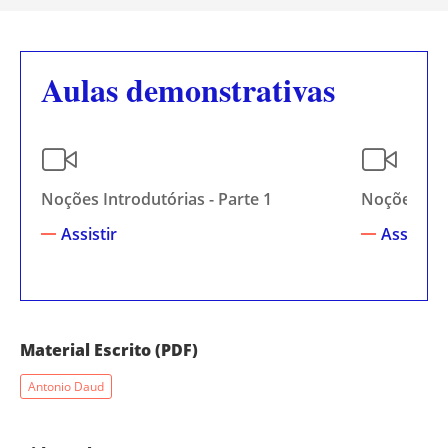
Aulas demonstrativas
Noções Introdutórias - Parte 1
Noções Intr
Assistir
Assistir
Material Escrito (PDF)
Antonio Daud