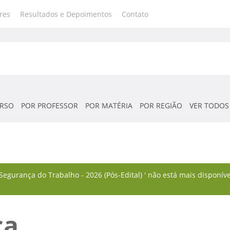
res
Resultados e Depoimentos
Contato
RSO
POR PROFESSOR
POR MATÉRIA
POR REGIÃO
VER TODOS
 Segurança do Trabalho - 2026 (Pós-Edital) ' não está mais disponí
ca