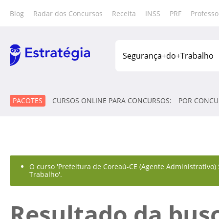
Blog
Radar dos Concursos
Receita
INSS
PRF
Professo
PACOTES
CURSOS ONLINE PARA CONCURSOS:
POR CONCU
O curso 'Prefeitura de Coreaú-CE (Agente Administrativo)
Trabalho'.
Resultado da bus