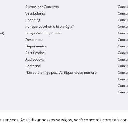
Cursos por Concurso
Concu
Vestibulares
Concu
e
Coaching
Concur
Por que escolher o Estratégia?
Concur
ot)
Perguntas Frequentes
Concur
Descontos
Concu
Depoimentos
Concu
Certificados
Concu
Audiobooks
Concur
Parcerias
Concu
Não caia em golpes! Verifique nosso número
Concu
Concur
Concur
Concur