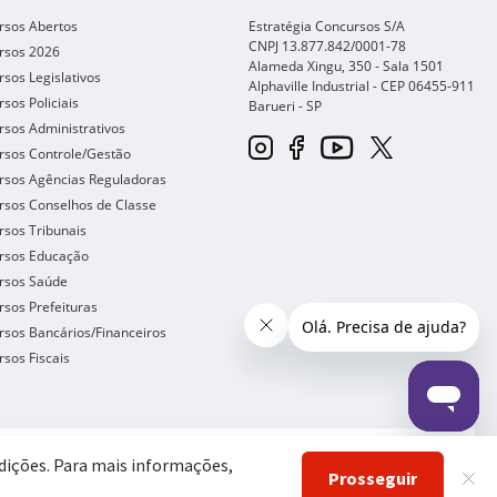
rsos Abertos
Estratégia Concursos S/A
CNPJ 13.877.842/0001-78
rsos 2026
Alameda Xingu, 350 - Sala 1501
sos Legislativos
Alphaville Industrial - CEP
06455-911
sos Policiais
Barueri
-
SP
sos Administrativos
rsos Controle/Gestão
rsos Agências Reguladoras
rsos Conselhos de Classe
sos Tribunais
rsos Educação
rsos Saúde
sos Prefeituras
sos Bancários/Financeiros
sos Fiscais