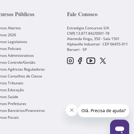
ursos Públicos
Fale Conosco
rsos Abertos
Estratégia Concursos S/A
CNPJ 13.877.842/0001-78
rsos 2026
Alameda Xingu, 350 - Sala 1501
sos Legislativos
Alphaville Industrial - CEP
06455-911
sos Policiais
Barueri
-
SP
sos Administrativos
rsos Controle/Gestão
rsos Agências Reguladoras
rsos Conselhos de Classe
sos Tribunais
rsos Educação
rsos Saúde
sos Prefeituras
sos Bancários/Financeiros
sos Fiscais