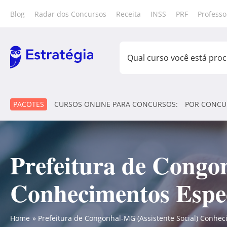
Blog
Radar dos Concursos
Receita
INSS
PRF
Professo
PACOTES
CURSOS ONLINE PARA CONCURSOS:
POR CONCU
Prefeitura de Congo
Conhecimentos Especí
Home
Prefeitura de Congonhal-MG (Assistente Social) Conheci