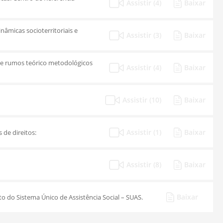
Assistir (4)
Baixar
inâmicas socioterritoriais e
Assistir (3)
Baixar
os e rumos teórico metodológicos
Assistir (4)
Baixar
Assistir (10)
Baixar
Assistir (1)
Baixar
 de direitos:
Assistir (8)
Baixar
Baixar
o do Sistema Único de Assistência Social – SUAS.