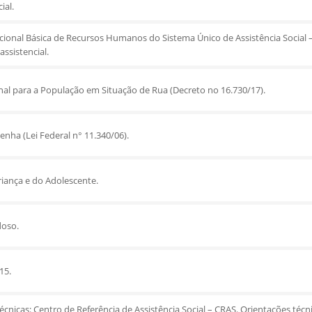
ial.
onal Básica de Recursos Humanos do Sistema Único de Assistência Social
ssistencial.
onal para a População em Situação de Rua (Decreto no 16.730/17).
enha (Lei Federal n° 11.340/06).
riança e do Adolescente.
doso.
15.
cnicas: Centro de Referência de Assistência Social – CRAS. Orientações técn