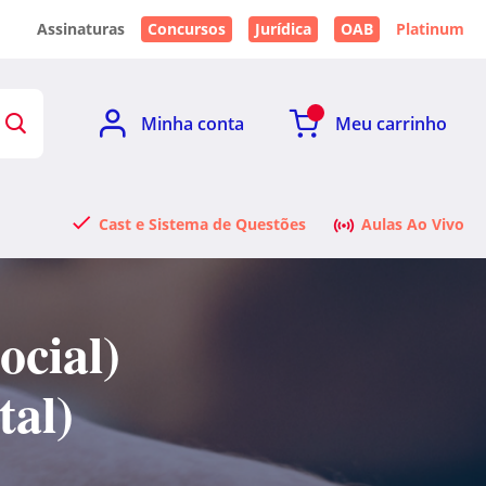
Assinaturas
Concursos
Jurídica
OAB
Platinum
Minha conta
Meu carrinho
Cast e Sistema de Questões
Aulas Ao Vivo
ocial)
tal)