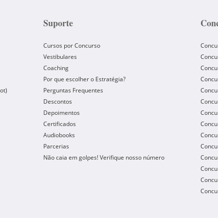
Suporte
Conc
Cursos por Concurso
Concu
Vestibulares
Concu
e
Coaching
Concur
Por que escolher o Estratégia?
Concur
ot)
Perguntas Frequentes
Concur
Descontos
Concu
Depoimentos
Concu
Certificados
Concu
Audiobooks
Concur
Parcerias
Concu
Não caia em golpes! Verifique nosso número
Concu
Concur
Concur
Concur