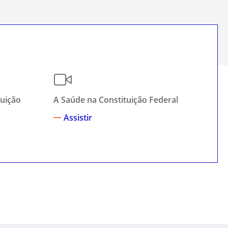
tuição
A Saúde na Constituição Federal
A P
Fe
Assistir