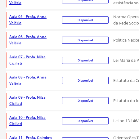
Valéria
assistência soc
Aula 05 - Profa. Anna
Norma Operaci
Disponível
Valéria
da Rede Socioa
Aula 06 - Profa. Anna
Política Naci
Disponível
Valéria
Aula 07 - Profa. Nilza
Lei Maria da P
Disponível
Ciciliati
Aula 08 - Profa. Anna
Estatuto da C
Disponível
Valéria
Aula 09 - Profa. Nilza
Estatuto do I
Disponível
Ciciliati
Aula 10 - Profa. Nilza
Lei no 13.146/
Disponível
Ciciliati
Aula 11 - Profa. Coimbra
Orientações Té