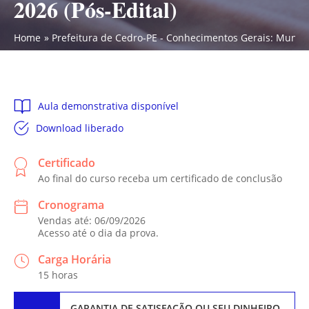
2026 (Pós-Edital)
Home
Prefeitura de Cedro-PE - Conhecimentos Gerais: Municí
Aula demonstrativa disponível
Download liberado
Certificado
Ao final do curso receba um certificado de conclusão
Cronograma
Vendas até: 06/09/2026
Acesso até o dia da prova.
Carga Horária
15 horas
GARANTIA DE SATISFAÇÃO
OU SEU DINHEIRO