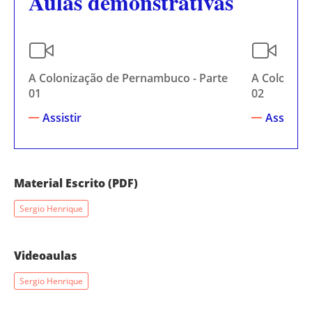
Aulas demonstrativas
A Colonização de Pernambuco - Parte
A Coloniza
01
02
Assistir
Assistir
Material Escrito (PDF)
Sergio Henrique
Videoaulas
Sergio Henrique