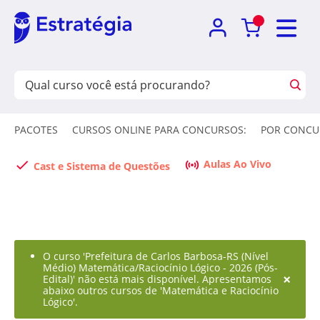
PACOTES
CURSOS ONLINE PARA CONCURSOS:
POR CONCU
Aulas Ao Vivo
Cast e Sistema de Questões
O curso 'Prefeitura de Carlos Barbosa-RS (Nível
Médio) Matemática/Raciocínio Lógico - 2026 (Pós-
×
Edital)' não está mais disponível. Apresentamos
abaixo outros cursos de 'Matemática e Raciocínio
Lógico'.