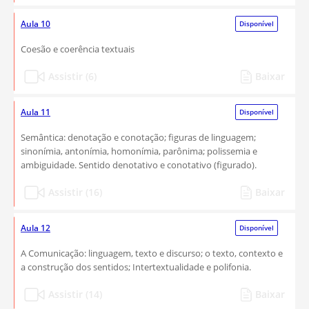
Aula 10
Disponível
Coesão e coerência textuais
Assistir (6)
Baixar
Aula 11
Disponível
Semântica: denotação e conotação; figuras de linguagem;
sinonímia, antonímia, homonímia, parônima; polissemia e
ambiguidade. Sentido denotativo e conotativo (figurado).
Assistir (16)
Baixar
Aula 12
Disponível
A Comunicação: linguagem, texto e discurso; o texto, contexto e
a construção dos sentidos; Intertextualidade e polifonia.
Assistir (14)
Baixar