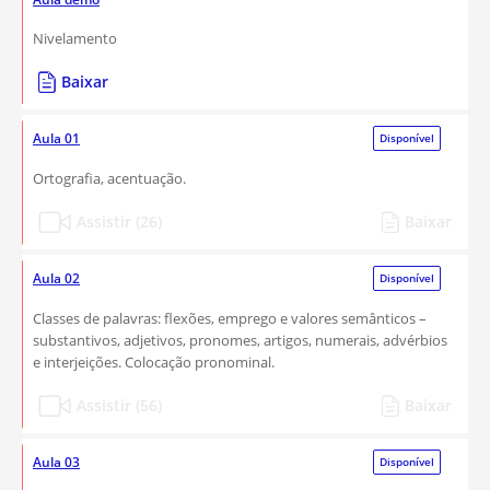
Nivelamento
Baixar
Aula 01
Disponível
Ortografia, acentuação.
Assistir (26)
Baixar
Aula 02
Disponível
Classes de palavras: flexões, emprego e valores semânticos –
substantivos, adjetivos, pronomes, artigos, numerais, advérbios
e interjeições. Colocação pronominal.
Assistir (56)
Baixar
Aula 03
Disponível