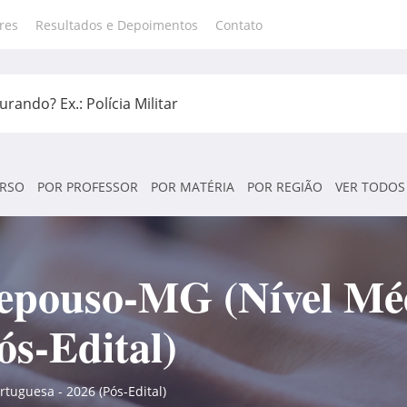
res
Resultados e Depoimentos
Contato
RSO
POR PROFESSOR
POR MATÉRIA
POR REGIÃO
VER TODOS
Repouso-MG (Nível Mé
ós-Edital)
tuguesa - 2026 (Pós-Edital)