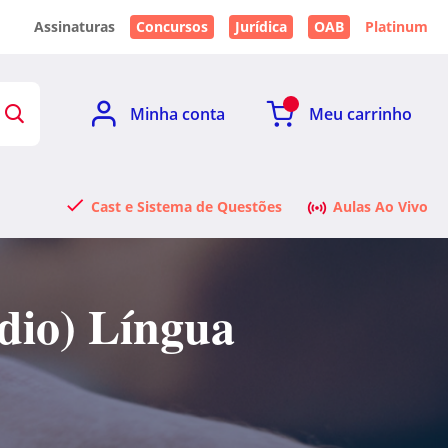
Assinaturas
Concursos
Jurídica
OAB
Platinum
Minha conta
Meu carrinho
Cast e Sistema de Questões
Aulas Ao Vivo
dio) Língua