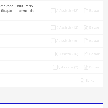
 predicado. Estrutura do
Assistir (62)
Baixar
assificação dos termos da
Assistir (12)
Baixar
Assistir (16)
Baixar
Assistir (16)
Baixar
Assistir (7)
Baixar
Baixar