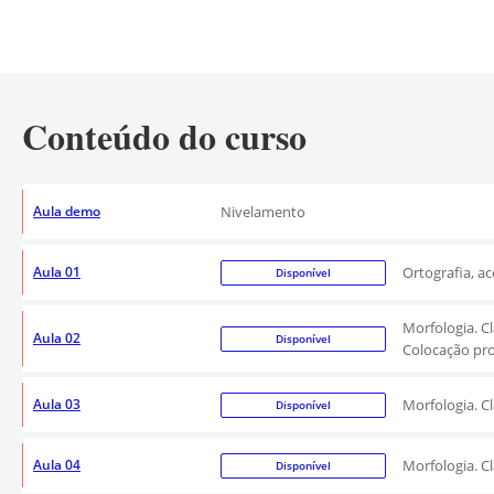
Conteúdo do curso
Aula demo
Nivelamento
Aula 01
Ortografia, a
Disponível
Morfologia. Cl
Aula 02
Disponível
Colocação pr
Aula 03
Morfologia. C
Disponível
Aula 04
Morfologia. Cl
Disponível