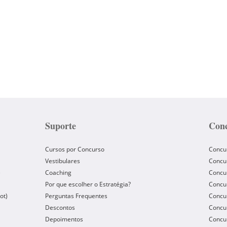
Suporte
Conc
Cursos por Concurso
Concu
Vestibulares
Concu
e
Coaching
Concur
Por que escolher o Estratégia?
Concur
ot)
Perguntas Frequentes
Concur
Descontos
Concu
Depoimentos
Concu