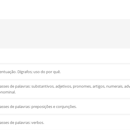
centuação. Dígrafos; uso do por quê.
asses de palavras: substantivos, adjetivos, pronomes, artigos, numerais, adv
onominal.
lasses de palavras: preposições e conjunções.
asses de palavras: verbos.