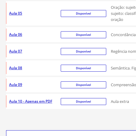
Oração: sujeit
Aula 05
sujeito: class
Disponível
oração
Aula 06
Concordância 
Disponível
Aula 07
Regência nomin
Disponível
Aula 08
Semântica. Fi
Disponível
Aula 09
Compreensão e
Disponível
Aula 10 - Apenas em PDF
Aula extra
Disponível