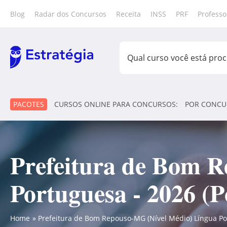
Blog
Radar dos Concursos
Receita
INSS
PRF
Professo
PACOTES
CURSOS ONLINE PARA CONCURSOS:
POR CONCU
Prefeitura de Bom 
Portuguesa - 2026 (P
Home
Prefeitura de Bom Repouso-MG (Nível Médio) Língua Por