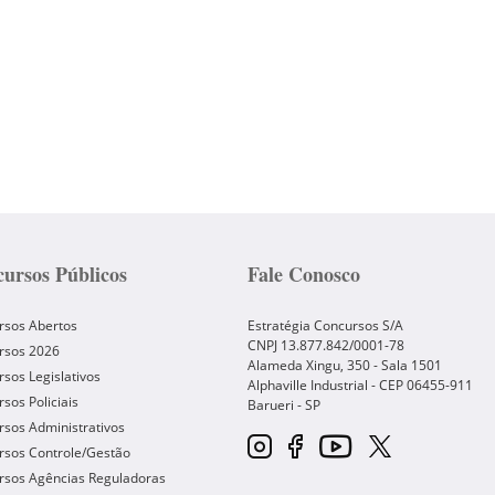
ursos Públicos
Fale Conosco
rsos Abertos
Estratégia Concursos S/A
CNPJ 13.877.842/0001-78
rsos 2026
Alameda Xingu, 350 - Sala 1501
sos Legislativos
Alphaville Industrial - CEP
06455-911
sos Policiais
Barueri
-
SP
sos Administrativos
rsos Controle/Gestão
rsos Agências Reguladoras