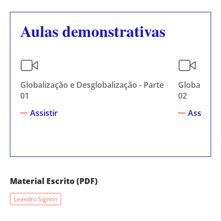
Aulas demonstrativas
Globalização e Desglobalização - Parte
Globalizaçã
01
02
Assistir
Assistir
Material Escrito (PDF)
Leandro Signori