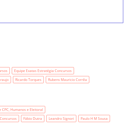
ursos
Equipe Exatas Estratégia Concursos
raujo
Ricardo Torques
Rubens Mauricio Corrêa
e CPC, Humanos e Eleitoral
 Concursos
Fábio Dutra
Leandro Signori
Paulo H M Sousa