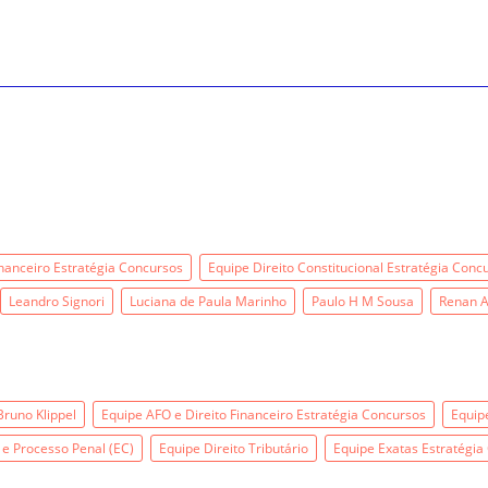
inanceiro Estratégia Concursos
Equipe Direito Constitucional Estratégia Conc
Leandro Signori
Luciana de Paula Marinho
Paulo H M Sousa
Renan A
Bruno Klippel
Equipe AFO e Direito Financeiro Estratégia Concursos
Equip
 e Processo Penal (EC)
Equipe Direito Tributário
Equipe Exatas Estratégia