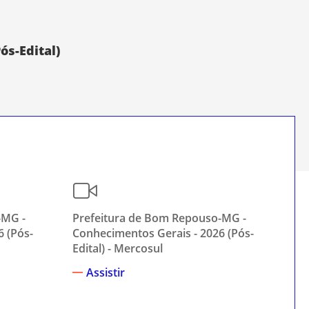
ós-Edital)
-MG -
Prefeitura de Bom Repouso-MG -
Pr
6 (Pós-
Conhecimentos Gerais - 2026 (Pós-
Co
Edital) - Mercosul
Edi
Assistir