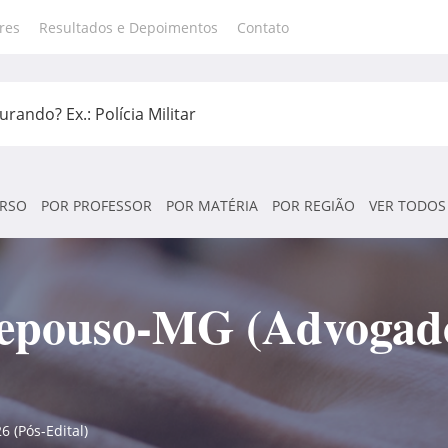
res
Resultados e Depoimentos
Contato
RSO
POR PROFESSOR
POR MATÉRIA
POR REGIÃO
VER TODOS
epouso-MG (Advogado
 (Pós-Edital)