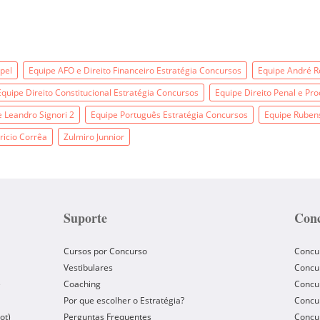
pel
Equipe AFO e Direito Financeiro Estratégia Concursos
Equipe André 
Equipe Direito Constitucional Estratégia Concursos
Equipe Direito Penal e Pro
 Leandro Signori 2
Equipe Português Estratégia Concursos
Equipe Ruben
icio Corrêa
Zulmiro Junnior
Suporte
Conc
Cursos por Concurso
Concu
Vestibulares
Concu
e
Coaching
Concur
Por que escolher o Estratégia?
Concur
ot)
Perguntas Frequentes
Concur