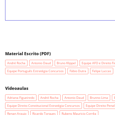
Material Escrito (PDF)
André Rocha
Antonio Daud
Bruno Klippel
Equipe AFO e Direito F
Equipe Português Estratégia Concursos
Fábio Dutra
Felipe Luccas
Videoaulas
Adriana Figueiredo
André Rocha
Antonio Daud
Brunno Lima
Equipe Direito Constitucional Estratégia Concursos
Equipe Direito Penal
Renan Araujo
Ricardo Torques
Rubens Mauricio Corrêa