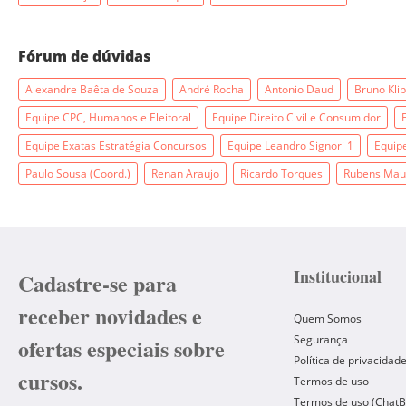
Fórum de dúvidas
Alexandre Baêta de Souza
André Rocha
Antonio Daud
Bruno Klip
Equipe CPC, Humanos e Eleitoral
Equipe Direito Civil e Consumidor
Equipe Exatas Estratégia Concursos
Equipe Leandro Signori 1
Equipe
Paulo Sousa (Coord.)
Renan Araujo
Ricardo Torques
Rubens Maur
Institucional
Cadastre-se para
receber novidades e
Quem Somos
Segurança
ofertas especiais sobre
Política de privacidad
cursos.
Termos de uso
Termos de uso (ChatB