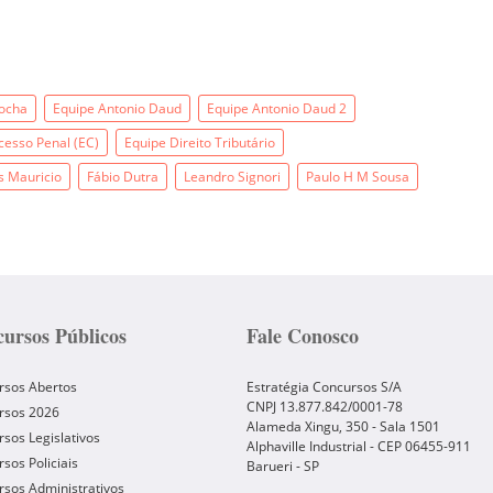
Rocha
Equipe Antonio Daud
Equipe Antonio Daud 2
cesso Penal (EC)
Equipe Direito Tributário
s Mauricio
Fábio Dutra
Leandro Signori
Paulo H M Sousa
ursos Públicos
Fale Conosco
rsos Abertos
Estratégia Concursos S/A
CNPJ 13.877.842/0001-78
rsos 2026
Alameda Xingu, 350 - Sala 1501
sos Legislativos
Alphaville Industrial - CEP
06455-911
sos Policiais
Barueri
-
SP
sos Administrativos