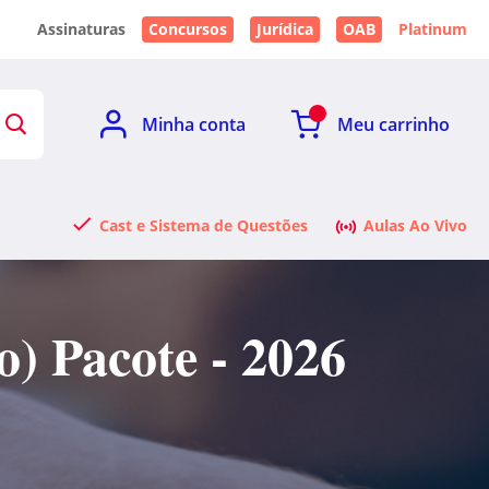
Assinaturas
Concursos
Jurídica
OAB
Platinum
Minha conta
Meu carrinho
Cast e Sistema de Questões
Aulas Ao Vivo
) Pacote - 2026