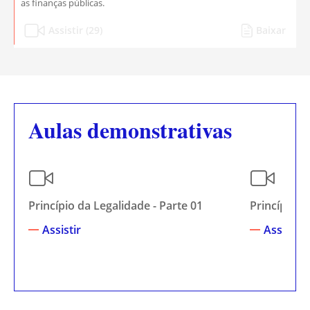
as finanças públicas.
Assistir (29)
Baixar
Aulas demonstrativas
Princípio da Legalidade - Parte 01
Princípio d
Assistir
Assistir