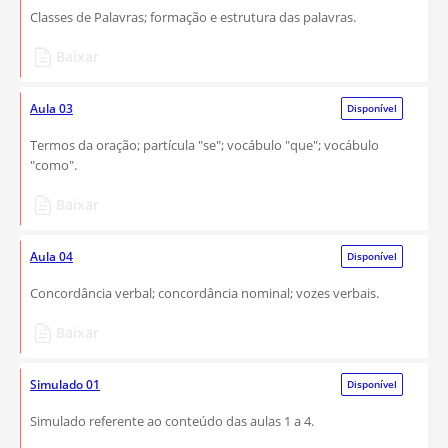
Classes de Palavras; formação e estrutura das palavras.
Baixar
Aula 03
Disponível
Termos da oração; partícula "se"; vocábulo "que"; vocábulo
"como".
Baixar
Aula 04
Disponível
Concordância verbal; concordância nominal; vozes verbais.
Baixar
Simulado 01
Disponível
Simulado referente ao conteúdo das aulas 1 a 4.