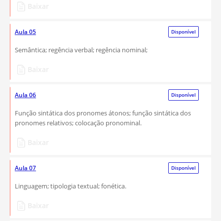
Baixar
Aula 05
Disponível
Semântica; regência verbal; regência nominal;
Baixar
Aula 06
Disponível
Função sintática dos pronomes átonos; função sintática dos
pronomes relativos; colocação pronominal.
Baixar
Aula 07
Disponível
Linguagem; tipologia textual; fonética.
Baixar