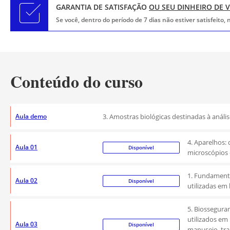
GARANTIA DE SATISFAÇÃO
OU SEU DINHEIRO DE 
Se você, dentro do período de 7 dias não estiver satisfeito
Conteúdo do curso
Aula demo
3. Amostras biológicas destinadas à anál
4. Aparelhos:
Aula 01
Disponível
microscópios 
1. Fundamento
Aula 02
Disponível
utilizadas em 
5. Biosseguran
utilizados em 
Aula 03
Disponível
manuseio, tra