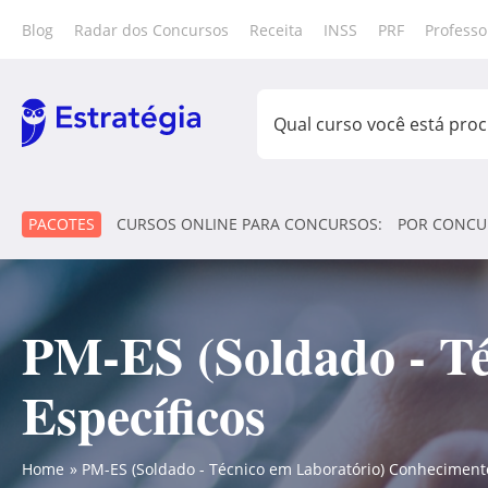
Blog
Radar dos Concursos
Receita
INSS
PRF
Professo
PACOTES
CURSOS ONLINE PARA CONCURSOS:
POR CONCU
PM-ES (Soldado - T
Específicos
Home
PM-ES (Soldado - Técnico em Laboratório) Conhecimento