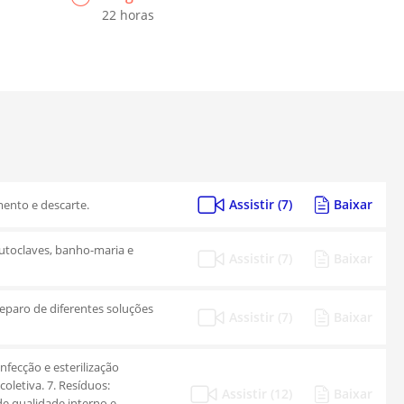
22 horas
Assistir (7)
Baixar
mento e descarte.
autoclaves, banho-maria e
Assistir (7)
Baixar
reparo de diferentes soluções
Assistir (7)
Baixar
nfecção e esterilização
oletiva. 7. Resíduos:
Assistir (12)
Baixar
de qualidade interno e