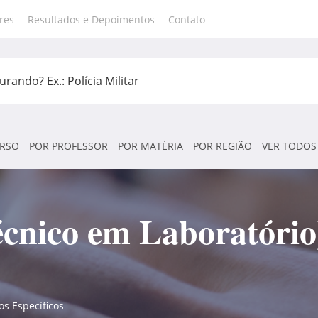
res
Resultados e Depoimentos
Contato
RSO
POR PROFESSOR
POR MATÉRIA
POR REGIÃO
VER TODOS
écnico em Laboratóri
s Específicos