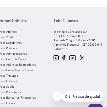
ursos Públicos
Fale Conosco
rsos Abertos
Estratégia Concursos S/A
CNPJ 13.877.842/0001-78
rsos 2026
Alameda Xingu, 350 - Sala 1501
sos Legislativos
Alphaville Industrial - CEP
06455-911
sos Policiais
Barueri
-
SP
sos Administrativos
rsos Controle/Gestão
rsos Agências Reguladoras
rsos Conselhos de Classe
sos Tribunais
rsos Educação
rsos Saúde
sos Prefeituras
sos Bancários/Financeiros
sos Fiscais