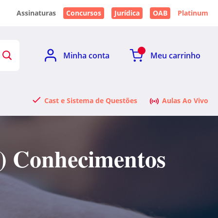
Assinaturas
Concursos
Jurídica
OAB
Platinum
Minha conta
Meu carrinho
Cast e Sistema de Questões
Aulas Ao Vivo
o) Conhecimentos