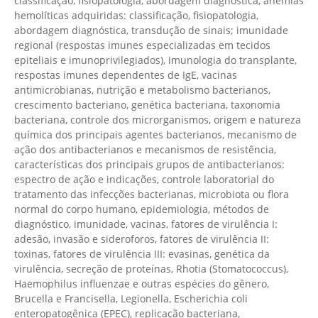
classificação, fisiopatologia, abordagem diagnóstica, anemias
hemolíticas adquiridas: classificação, fisiopatologia,
abordagem diagnóstica, transdução de sinais; imunidade
regional (respostas imunes especializadas em tecidos
epiteliais e imunoprivilegiados), imunologia do transplante,
respostas imunes dependentes de IgE, vacinas
antimicrobianas, nutrição e metabolismo bacterianos,
crescimento bacteriano, genética bacteriana, taxonomia
bacteriana, controle dos microrganismos, origem e natureza
química dos principais agentes bacterianos, mecanismo de
ação dos antibacterianos e mecanismos de resistência,
características dos principais grupos de antibacterianos:
espectro de ação e indicações, controle laboratorial do
tratamento das infecções bacterianas, microbiota ou flora
normal do corpo humano, epidemiologia, métodos de
diagnóstico, imunidade, vacinas, fatores de virulência I:
adesão, invasão e sideroforos, fatores de virulência II:
toxinas, fatores de virulência III: evasinas, genética da
virulência, secreção de proteínas, Rhotia (Stomatococcus),
Haemophilus influenzae e outras espécies do gênero,
Brucella e Francisella, Legionella, Escherichia coli
enteropatogênica (EPEC), replicação bacteriana,