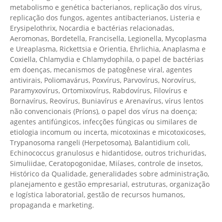
metabolismo e genética bacterianos, replicação dos vírus,
replicação dos fungos, agentes antibacterianos, Listeria e
Erysipelothrix, Nocardia e bactérias relacionadas,
Aeromonas, Bordetella, Francisella, Legionella, Mycoplasma
e Ureaplasma, Rickettsia e Orientia, Ehrlichia, Anaplasma e
Coxiella, Chlamydia e Chlamydophila, o papel de bactérias
em doenças, mecanismos de patogênese viral, agentes
antivirais, Poliomavárus, Poxvírus, Parvovírus, Norovírus,
Paramyxovírus, Ortomixovírus, Rabdovírus, Filovírus e
Bornavírus, Reovírus, Buniavírus e Arenavírus, vírus lentos
não convencionais (Príons), o papel dos vírus na doença;
agentes antifúngicos, infecções fúngicas ou similares de
etiologia incomum ou incerta, micotoxinas e micotoxicoses,
Trypanosoma rangeli (Herpetosoma), Balantidium coli,
Echinococcus granulosus e hidantidose, outros trichuridas,
Simuliidae, Ceratopogonidae, Miíases, controle de insetos,
Histórico da Qualidade, generalidades sobre administração,
planejamento e gestão empresarial, estruturas, organização
e logística laboratorial, gestão de recursos humanos,
propaganda e marketing.