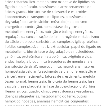
ácido tricarboxílico, metabolismo oxidativo de lipídios no
fígado e no músculo, biossíntese e armazenamento de
ácidos graxos, biossíntese de colesterol e esteroides,
lipoproteínas e transporte de lipídios, biossíntese e
degradação de aminoácidos, músculo (metabolismo
energético e contração), homeostase da glicose e
metabolismo energético, nutrição e balanço energético,
regulação da concentração do íon hidrogênio, metabolismo
do cálcio e do osso, carboidratos complexos (glicoproteínas,
lipídios complexos), a matriz extracelular, papel do fígado no
metabolismo, biossíntese e degradação de nucleotídeos,
genômica, proteômica e metabolômica, oxigênio e vida,
endocrinologia bioquímica (receptores de membrana e
transdução de sinal), neuroquímica, neurotransmissores,
homeostasia celular (crescimento celular, diferenciação e
câncer), envelhecimento, fatores de crescimento, medula
óssea normal; hemostasia: fisiologia da hemostasia, fase
vascular, fase plaquetária, fase da coagulação; distúrbios
Hemorrágicos: quadro clínico geral, doenças vasculares,
doenças plaquetárias, metabolismo do ferro, outras
hemoglobinopatias, anemias hemolíticas congênitas: