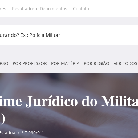
res
Resultados e Depoimentos
Contato
RSO
POR PROFESSOR
POR MATÉRIA
POR REGIÃO
VER TODOS
me Jurídico do Milita
)
Estadual n.º 7.990/01)