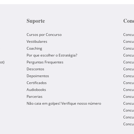
Suporte
Conc
Cursos por Concurso
Concu
Vestibulares
Concu
e
Coaching
Concur
Por que escolher o Estratégia?
Concur
ot)
Perguntas Frequentes
Concur
Descontos
Concu
Depoimentos
Concu
Certificados
Concu
Audiobooks
Concur
Parcerias
Concu
Não caia em golpes! Verifique nosso número
Concu
Concur
Concur
Concur