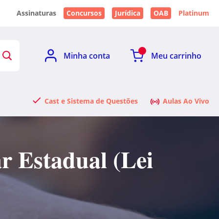
Assinaturas
Concursos
Jurídica
OAB
Platinum
Minha conta
Meu carrinho
Cast e Sistema de Questões
Aulas Ao Vivo
r Estadual (Lei