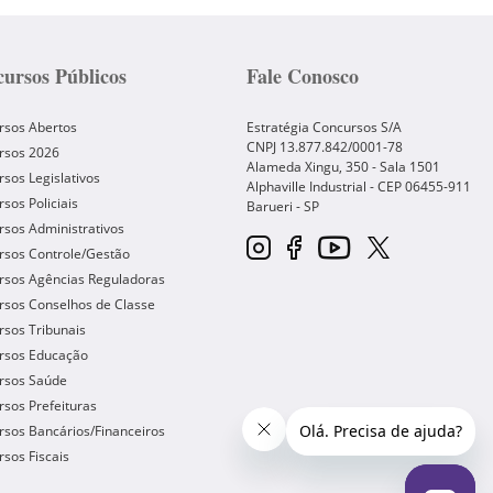
ursos Públicos
Fale Conosco
rsos Abertos
Estratégia Concursos S/A
CNPJ 13.877.842/0001-78
rsos 2026
Alameda Xingu, 350 - Sala 1501
sos Legislativos
Alphaville Industrial - CEP
06455-911
sos Policiais
Barueri
-
SP
sos Administrativos
rsos Controle/Gestão
rsos Agências Reguladoras
rsos Conselhos de Classe
sos Tribunais
rsos Educação
rsos Saúde
sos Prefeituras
sos Bancários/Financeiros
sos Fiscais