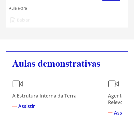
Aula extra
Baixar
Aulas demonstrativas
A Estrutura Interna da Terra
Agentes in
Relevo: O 
Assistir
Assistir