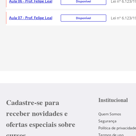
Aula 06 - Prof. Felipe Leal
Lei nº 6.123/
Disponível
Aula 07 - Prof. Felipe Leal
Lei nº 6.123/
Disponível
Institucional
Cadastre-se para
receber novidades e
Quem Somos
Segurança
ofertas especiais sobre
Política de privacidad
cursos.
Termos de uso