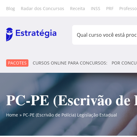
Blog
Radar dos Concursos
Receita
INSS
PRF
Professo
PACOTES
CURSOS ONLINE PARA CONCURSOS:
POR CONCU
PC-PE (Escrivão de P
Home
PC-PE (Escrivão de Polícia) Legislação Estadual