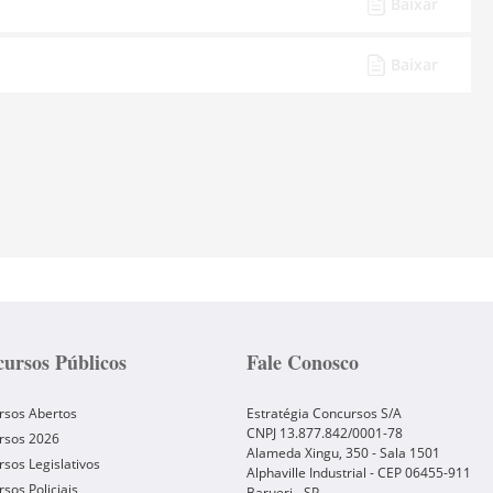
Baixar
Baixar
ursos Públicos
Fale Conosco
rsos Abertos
Estratégia Concursos S/A
CNPJ 13.877.842/0001-78
rsos 2026
Alameda Xingu, 350 - Sala 1501
sos Legislativos
Alphaville Industrial - CEP
06455-911
sos Policiais
Barueri
-
SP