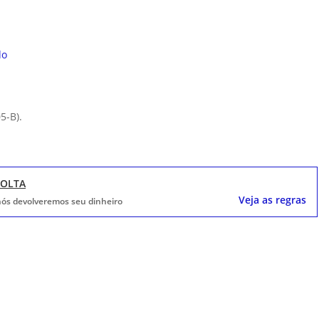
do
05-B).
VOLTA
Veja as regras
, nós devolveremos seu dinheiro