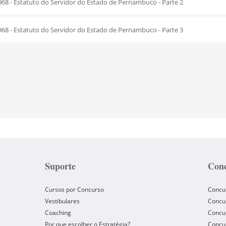
1968 - Estatuto do Servidor do Estado de Pernambuco - Parte 2
1968 - Estatuto do Servidor do Estado de Pernambuco - Parte 3
Suporte
Conc
Cursos por Concurso
Concu
Vestibulares
Concu
e
Coaching
Concur
Por que escolher o Estratégia?
Concur