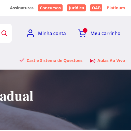
Assinaturas
Concursos
Jurídica
OAB
Platinum
Minha conta
Meu carrinho
Cast e Sistema de Questões
Aulas Ao Vivo
tadual