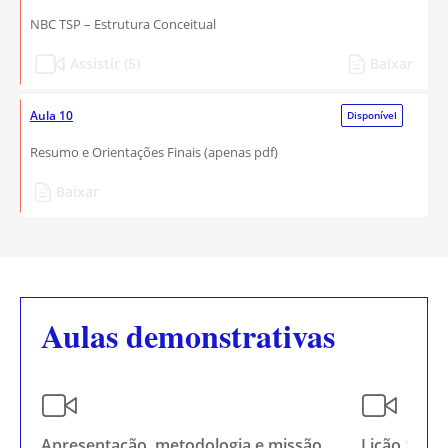
NBC TSP – Estrutura Conceitual
Assistir (5)
Baixar
Aula 10
Disponível
Resumo e Orientações Finais (apenas pdf)
Baixar
Aulas demonstrativas
Apresentação, metodologia e missão
Lição 1 - Ra