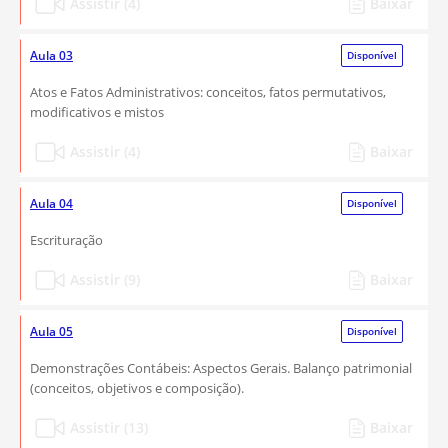
Assistir (4)
Baixar
Aula 03
Disponível
Atos e Fatos Administrativos: conceitos, fatos permutativos,
modificativos e mistos
Assistir (4)
Baixar
Aula 04
Disponível
Escrituração
Assistir (9)
Baixar
Aula 05
Disponível
Demonstrações Contábeis: Aspectos Gerais. Balanço patrimonial
(conceitos, objetivos e composição).
Assistir (13)
Baixar