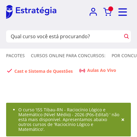
PACOTES
CURSOS ONLINE PARA CONCURSOS:
POR CONCU
Aulas Ao Vivo
Cast e Sistema de Questões
O curso 'ISS Tibau-RN - Raciocínio Lógico e
Matemático (Nível Médio) - 2026 (Pós-Edital) ' não
×
está mais disponível. Apresentamos abaixo
outros cursos de 'Raciocínio Lógico e
Matemático'.