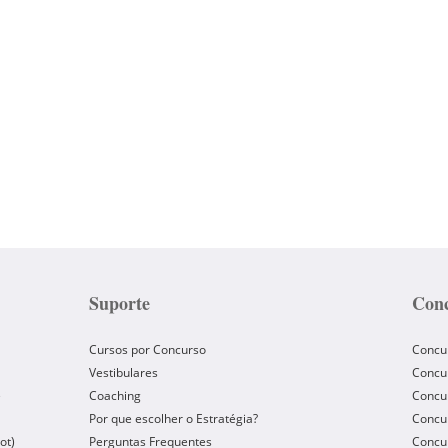
Suporte
Conc
Cursos por Concurso
Concu
Vestibulares
Concu
e
Coaching
Concur
Por que escolher o Estratégia?
Concur
ot)
Perguntas Frequentes
Concur