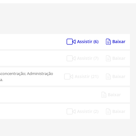
Assistir (6)
Baixar
Assistir (7)
Baixar
esconcentração; Administração
Assistir (21)
Baixar
a.
Baixar
Assistir (2)
Baixar