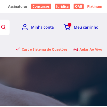
Assinaturas
Concursos
Jurídica
OAB
Platinum
Minha conta
Meu carrinho
Cast e Sistema de Questões
Aulas Ao Vivo