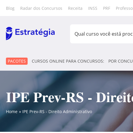
Blog
Radar dos Concursos
Receita
INSS
PRF
Professo
PACOTES
CURSOS ONLINE PARA CONCURSOS:
POR CONCU
IPE Prev-RS - Direit
Home
IPE Prev-RS - Direito Administrativo