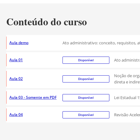
Conteúdo do curso
Aula demo
Ato administrativo: conceito, requisitos, at
Aula 01
Ato administr
Disponível
Noção de orga
Aula 02
Disponível
direta e indi
Aula 03 - Somente em PDF
Lei Estadual 
Disponível
Aula 04
Revisão Acele
Disponível