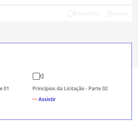
Assistir (2)
Baixar
te 01
Princípios da Licitação - Parte 02
Pri
Assistir