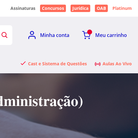
Assinaturas
Concursos
Jurídica
OAB
Platinum
Minha conta
Meu carrinho
Cast e Sistema de Questões
Aulas Ao Vivo
dministração)