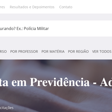
res
Resultados e Depoimentos
Contato
RSO
POR PROFESSOR
POR MATÉRIA
POR REGIÃO
VER TODOS
ta em Previdência - A
icitações