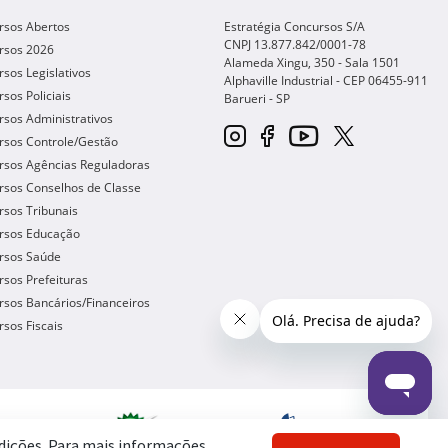
rsos Abertos
Estratégia Concursos S/A
CNPJ 13.877.842/0001-78
rsos 2026
Alameda Xingu, 350 - Sala 1501
sos Legislativos
Alphaville Industrial - CEP
06455-911
sos Policiais
Barueri
-
SP
sos Administrativos
rsos Controle/Gestão
rsos Agências Reguladoras
rsos Conselhos de Classe
sos Tribunais
rsos Educação
rsos Saúde
sos Prefeituras
sos Bancários/Financeiros
sos Fiscais