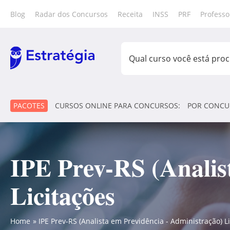
Blog
Radar dos Concursos
Receita
INSS
PRF
Professo
PACOTES
CURSOS ONLINE PARA CONCURSOS:
POR CONCU
IPE Prev-RS (Analis
Licitações
Home
IPE Prev-RS (Analista em Previdência - Administração) L