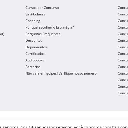
Cursos por Concurso
Concu
Vestibulares
Concu
e
Coaching
Concur
Por que escolher o Estratégia?
Concur
ot)
Perguntas Frequentes
Concur
Descontos
Concu
Depoimentos
Concu
Certificados
Concu
Audiobooks
Concur
Parcerias
Concu
Não caia em golpes! Verifique nosso número
Concu
Concur
Concur
Concur