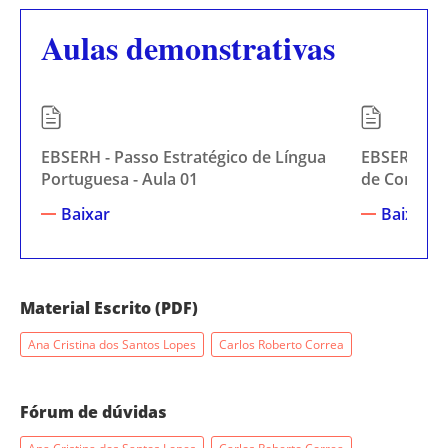
Aulas demonstrativas
EBSERH - Passo Estratégico de Língua
EBSERH (Fa
Portuguesa - Aula 01
de Conhecim
Baixar
Baixar
Material Escrito (PDF)
Ana Cristina dos Santos Lopes
Carlos Roberto Correa
Fórum de dúvidas