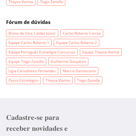
Thaysa Vianna
Tiago Zanolla
Fórum de dúvidas
Breno da Silva Caldas Júnior
Carlos Roberto Correa
Equipe Carlos Roberto 1
Equipe Carlos Roberto 2
Equipe Português Estratégia Concursos
Equipe Thaysa Vianna
Equipe Tiago Zanolla
Guilherme Gasparini
Ligia Carvalheiro Fernandes
Marcio Damasceno
Passo Estratégico
Thaysa Vianna
Tiago Zanolla
Cadastre-se para
receber novidades e