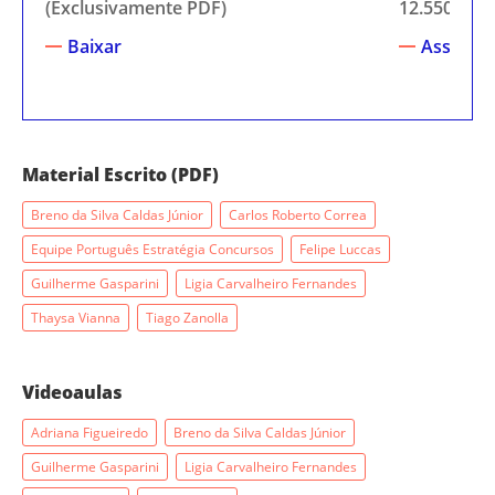
(Exclusivamente PDF)
12.550-201
Baixar
Assistir
Material Escrito (PDF)
Breno da Silva Caldas Júnior
Carlos Roberto Correa
Equipe Português Estratégia Concursos
Felipe Luccas
Guilherme Gasparini
Ligia Carvalheiro Fernandes
Thaysa Vianna
Tiago Zanolla
Videoaulas
Adriana Figueiredo
Breno da Silva Caldas Júnior
Guilherme Gasparini
Ligia Carvalheiro Fernandes