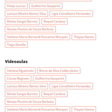
Felipe Luccas
Guilherme Gasparini
Larissa Oliveira Ramos Silva
Ligia Carvalheiro Fernandes
Mirela Sangoi Barreto
Raquel Cardoso
Renata Pereira de Sousa Barbosa
Stefania Maria Bernardi Possamai Marques
Thaysa Vianna
Tiago Zanolla
Videoaulas
Adriana Figueiredo
Breno da Silva Caldas Júnior
Cássia Reginato
Guilherme Gasparini
Larissa Oliveira Ramos Silva
Ligia Carvalheiro Fernandes
Mirela Sangoi Barreto
Raquel Cardoso
Renata Pereira de Sousa Barbosa
Stefania Maria Bernardi Possamai Marques
Thaysa Vianna