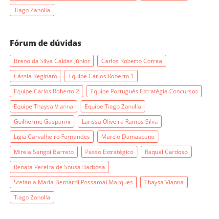
Tiago Zanolla
Fórum de dúvidas
Breno da Silva Caldas Júnior
Carlos Roberto Correa
Cássia Reginato
Equipe Carlos Roberto 1
Equipe Carlos Roberto 2
Equipe Português Estratégia Concursos
Equipe Thaysa Vianna
Equipe Tiago Zanolla
Guilherme Gasparini
Larissa Oliveira Ramos Silva
Ligia Carvalheiro Fernandes
Marcio Damasceno
Mirela Sangoi Barreto
Passo Estratégico
Raquel Cardoso
Renata Pereira de Sousa Barbosa
Stefania Maria Bernardi Possamai Marques
Thaysa Vianna
Tiago Zanolla