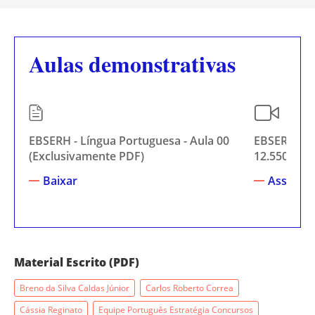
Aulas demonstrativas
EBSERH - Língua Portuguesa - Aula 00
EBSERH - Le
(Exclusivamente PDF)
12.550-201
Baixar
Assistir
Material Escrito (PDF)
Breno da Silva Caldas Júnior
Carlos Roberto Correa
Cássia Reginato
Equipe Português Estratégia Concursos