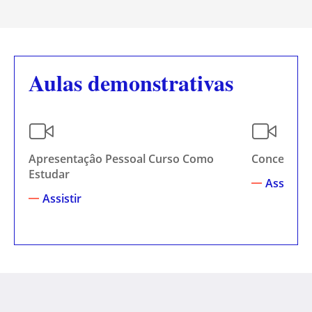
Aulas demonstrativas
Apresentaçâo Pessoal Curso Como
Conceitos I
Estudar
Assistir
Assistir