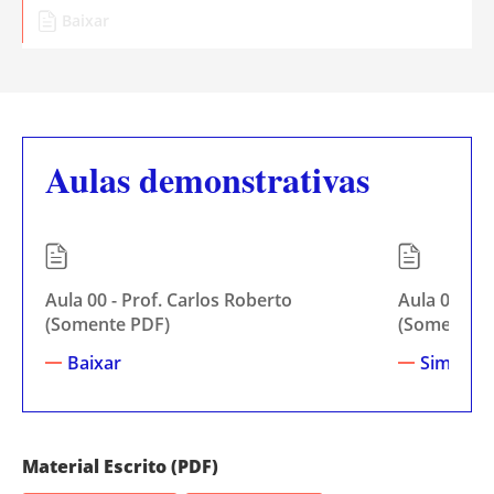
Baixar
Aulas demonstrativas
Aula 00 - Prof. Carlos Roberto
Aula 00 - P
(Somente PDF)
(Somente P
Baixar
Simplifi
Material Escrito (PDF)