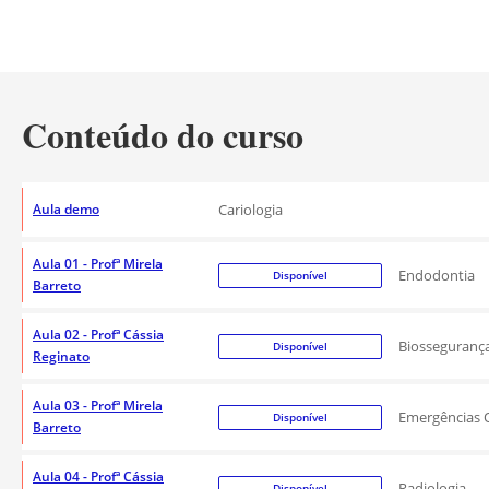
Conteúdo do curso
Aula demo
Cariologia
Aula 01 - Profª Mirela
Endodontia
Disponível
Barreto
Aula 02 - Profª Cássia
Biosseguranç
Disponível
Reginato
Aula 03 - Profª Mirela
Emergências 
Disponível
Barreto
Aula 04 - Profª Cássia
Radiologia
Disponível