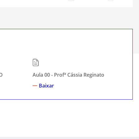
NO
Aula 00 - Profª Cássia Reginato
Aul
Baixar