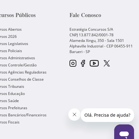
ursos Públicos
Fale Conosco
rsos Abertos
Estratégia Concursos S/A
CNPJ 13.877.842/0001-78
rsos 2026
Alameda Xingu, 350 - Sala 1501
sos Legislativos
Alphaville Industrial - CEP
06455-911
sos Policiais
Barueri
-
SP
sos Administrativos
rsos Controle/Gestão
rsos Agências Reguladoras
rsos Conselhos de Classe
sos Tribunais
rsos Educação
rsos Saúde
sos Prefeituras
sos Bancários/Financeiros
sos Fiscais