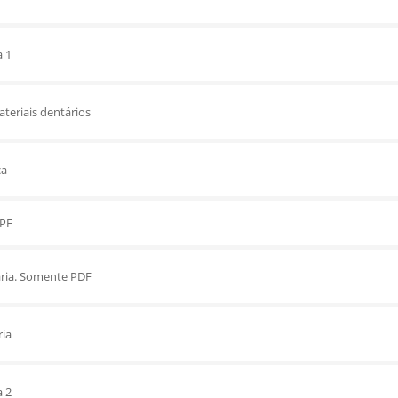
a 1
ateriais dentários
ca
SPE
ária. Somente PDF
ria
a 2