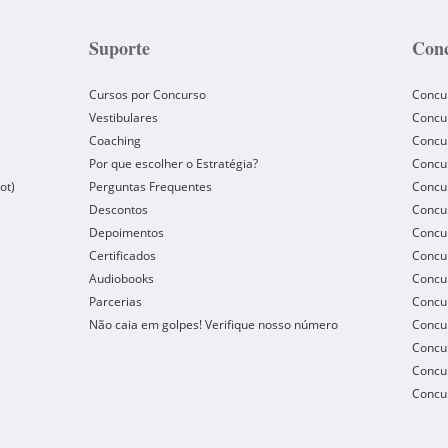
Suporte
Conc
Cursos por Concurso
Concu
Vestibulares
Concu
e
Coaching
Concur
Por que escolher o Estratégia?
Concur
ot)
Perguntas Frequentes
Concur
Descontos
Concu
Depoimentos
Concu
Certificados
Concu
Audiobooks
Concur
Parcerias
Concu
Não caia em golpes! Verifique nosso número
Concu
Concur
Concur
Concur