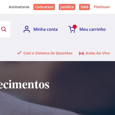
Assinaturas
Concursos
Jurídica
OAB
Platinum
Minha conta
Meu carrinho
Cast e Sistema de Questões
Aulas Ao Vivo
ecimentos