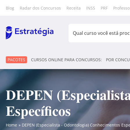
Blog
Radar dos Concursos
Receita
INSS
PRF
Professo
PACOTES
CURSOS ONLINE PARA CONCURSOS:
POR CONCU
DEPEN (Especialista
Específicos
Home
DEPEN (Especialista - Odontologia) Conhecimentos Espe