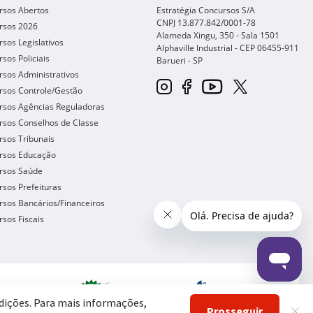
rsos Abertos
Estratégia Concursos S/A
CNPJ 13.877.842/0001-78
rsos 2026
Alameda Xingu, 350 - Sala 1501
sos Legislativos
Alphaville Industrial - CEP
06455-911
sos Policiais
Barueri
-
SP
sos Administrativos
rsos Controle/Gestão
rsos Agências Reguladoras
rsos Conselhos de Classe
sos Tribunais
rsos Educação
rsos Saúde
sos Prefeituras
sos Bancários/Financeiros
sos Fiscais