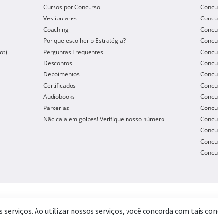
Cursos por Concurso
Concu
Vestibulares
Concu
e
Coaching
Concur
Por que escolher o Estratégia?
Concur
ot)
Perguntas Frequentes
Concur
Descontos
Concu
Depoimentos
Concu
Certificados
Concu
Audiobooks
Concur
Parcerias
Concu
Não caia em golpes! Verifique nosso número
Concu
Concur
Concur
Concur