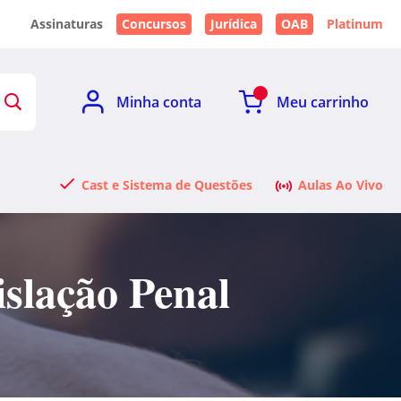
Assinaturas
Concursos
Jurídica
OAB
Platinum
Minha conta
Meu carrinho
Cast e Sistema de Questões
Aulas Ao Vivo
slação Penal