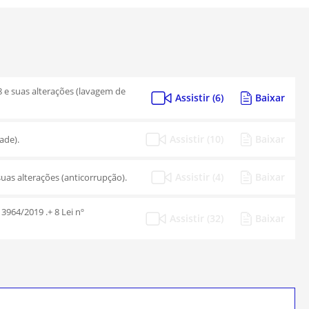
98 e suas alterações (lavagem de
Assistir (6)
Baixar
Assistir (10)
Baixar
ade).
Assistir (4)
Baixar
suas alterações (anticorrupção).
3964/2019 .+ 8 Lei nº
Assistir (32)
Baixar