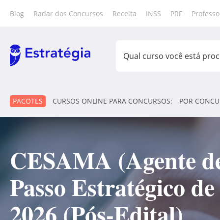
Blog
Radar dos Concursos
Receita
INSS
PRF
Professo
PACOTES
CURSOS ONLINE PARA CONCURSOS:
POR CONCU
CESAMA (Agente de 
Passo Estratégico d
2026 (Pós-Edital)