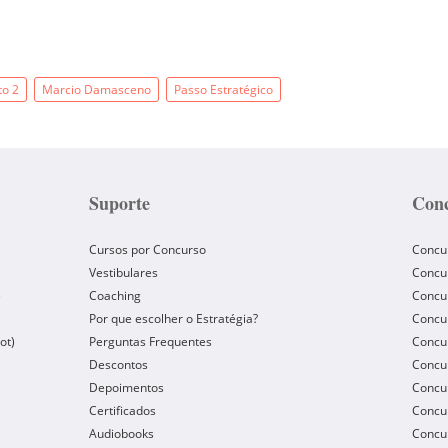
to 2
Marcio Damasceno
Passo Estratégico
Suporte
Conc
Cursos por Concurso
Concu
Vestibulares
Concu
e
Coaching
Concur
Por que escolher o Estratégia?
Concur
ot)
Perguntas Frequentes
Concur
Descontos
Concu
Depoimentos
Concu
Certificados
Concu
Audiobooks
Concur