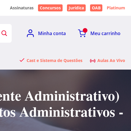
Assinaturas
Concursos
Jurídica
OAB
Platinum
Minha conta
Meu carrinho
Cast e Sistema de Questões
Aulas Ao Vivo
nte Administrativo)
os Administrativos -