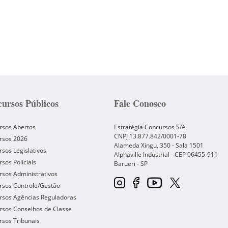
ursos Públicos
Fale Conosco
rsos Abertos
Estratégia Concursos S/A
CNPJ 13.877.842/0001-78
rsos 2026
Alameda Xingu, 350 - Sala 1501
sos Legislativos
Alphaville Industrial - CEP
06455-911
sos Policiais
Barueri
-
SP
sos Administrativos
rsos Controle/Gestão
rsos Agências Reguladoras
rsos Conselhos de Classe
sos Tribunais