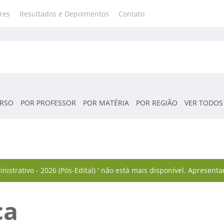
res
Resultados e Depoimentos
Contato
RSO
POR PROFESSOR
POR MATÉRIA
POR REGIÃO
VER TODOS
istrativo - 2026 (Pós-Edital) ' não está mais disponível. Apresenta
ca