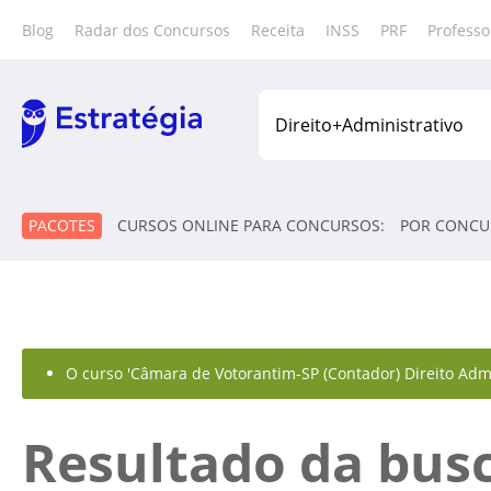
Blog
Radar dos Concursos
Receita
INSS
PRF
Professo
PACOTES
CURSOS ONLINE PARA CONCURSOS:
POR CONCU
O curso 'Câmara de Votorantim-SP (Contador) Direito Admin
Resultado da bus