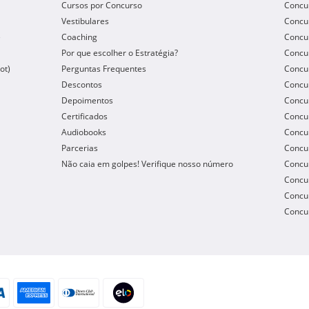
Cursos por Concurso
Concu
Vestibulares
Concu
e
Coaching
Concur
Por que escolher o Estratégia?
Concur
ot)
Perguntas Frequentes
Concur
Descontos
Concu
Depoimentos
Concu
Certificados
Concu
Audiobooks
Concur
Parcerias
Concu
Não caia em golpes! Verifique nosso número
Concu
Concur
Concur
Concur