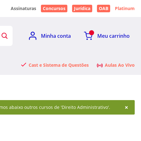
Assinaturas
Concursos
Jurídica
OAB
Platinum
Minha conta
Meu carrinho
Cast e Sistema de Questões
Aulas Ao Vivo
×
mos abaixo outros cursos de 'Direito Administrativo'.