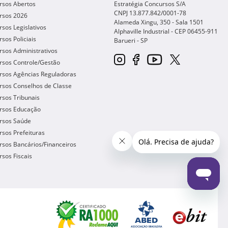
rsos Abertos
Estratégia Concursos S/A
CNPJ 13.877.842/0001-78
rsos 2026
Alameda Xingu, 350 - Sala 1501
sos Legislativos
Alphaville Industrial - CEP
06455-911
sos Policiais
Barueri
-
SP
sos Administrativos
rsos Controle/Gestão
rsos Agências Reguladoras
rsos Conselhos de Classe
sos Tribunais
rsos Educação
rsos Saúde
sos Prefeituras
sos Bancários/Financeiros
sos Fiscais