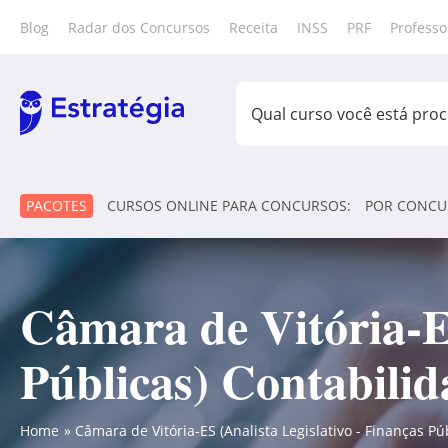
Blog
Radar dos Concursos
Receita
INSS
PRF
Professo
PACOTES
CURSOS ONLINE PARA CONCURSOS:
POR CONCU
Câmara de Vitória-ES
Públicas) Contabilid
Home
Câmara de Vitória-ES (Analista Legislativo - Finanças Pú