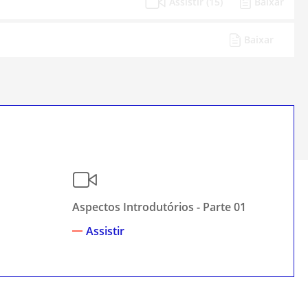
Assistir (15)
Baixar
Baixar
Aspectos Introdutórios - Parte 01
Asp
Assistir