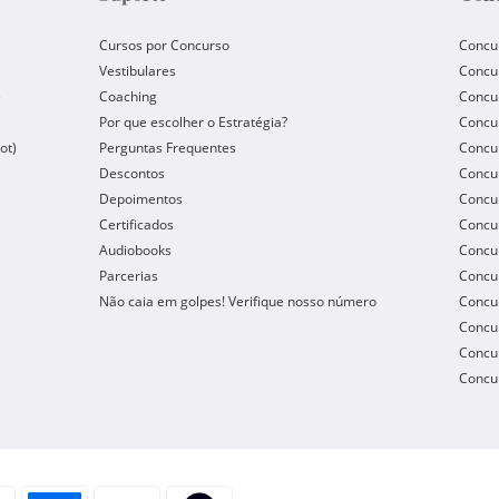
Cursos por Concurso
Concu
Vestibulares
Concu
e
Coaching
Concur
Por que escolher o Estratégia?
Concur
ot)
Perguntas Frequentes
Concur
Descontos
Concu
Depoimentos
Concu
Certificados
Concu
Audiobooks
Concur
Parcerias
Concu
Não caia em golpes! Verifique nosso número
Concu
Concur
Concur
Concur