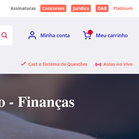
Assinaturas
Concursos
Jurídica
OAB
Platinum
Minha conta
Meu carrinho
Cast e Sistema de Questões
Aulas Ao Vivo
o - Finanças