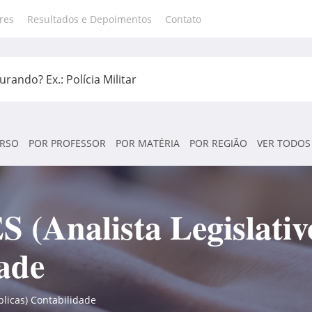
res
Resultados e Depoimentos
Contato
RSO
POR PROFESSOR
POR MATÉRIA
POR REGIÃO
VER TODOS
 (Analista Legislativ
ade
blicas) Contabilidade