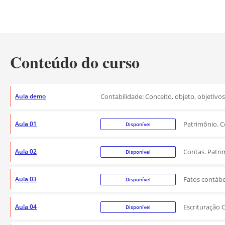
Conteúdo do curso
Aula demo
Contabilidade: Conceito, objeto, objetivo
Aula 01
Patrimônio. C
Disponível
Aula 02
Contas. Patrim
Disponível
Aula 03
Fatos contábei
Disponível
Aula 04
Escrituração 
Disponível