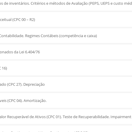
os de inventários. Critérios e métodos de Avaliação (PEPS, UEPS e custo méd
ceitual (CPC 00 – R2)
 Contabilidade. Regimes Contábeis (competência e caixa)
ionados da Lei 6.404/76
 16)
zado (CPC 27). Depreciação
veis (CPC 04). Amortização.
lor Recuperável de Ativos (CPC 01). Teste de Recuperabilidade. Impairment