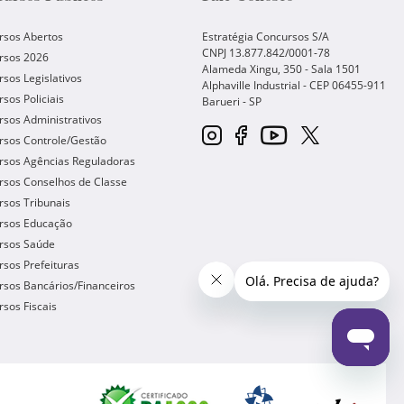
rsos Abertos
Estratégia Concursos S/A
CNPJ 13.877.842/0001-78
rsos 2026
Alameda Xingu, 350 - Sala 1501
sos Legislativos
Alphaville Industrial - CEP
06455-911
sos Policiais
Barueri
-
SP
sos Administrativos
rsos Controle/Gestão
rsos Agências Reguladoras
rsos Conselhos de Classe
sos Tribunais
rsos Educação
rsos Saúde
sos Prefeituras
sos Bancários/Financeiros
sos Fiscais