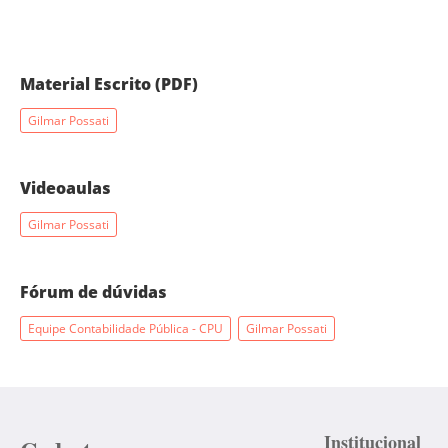
Material Escrito (PDF)
Gilmar Possati
Videoaulas
Gilmar Possati
Fórum de dúvidas
Equipe Contabilidade Pública - CPU
Gilmar Possati
Institucional