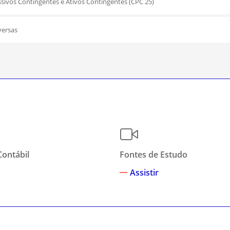
ssivos Contingentes e Ativos Contingentes (CPC 25)
versas
Contábil
Fontes de Estudo
Assistir