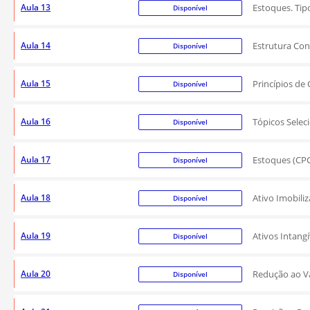
Aula 13
Estoques. Tip
Disponível
Aula 14
Estrutura Con
Disponível
Aula 15
Princípios de
Disponível
Aula 16
Tópicos Selec
Disponível
Aula 17
Estoques (CPC
Disponível
Aula 18
Ativo Imobili
Disponível
Aula 19
Ativos Intangí
Disponível
Aula 20
Redução ao Va
Disponível